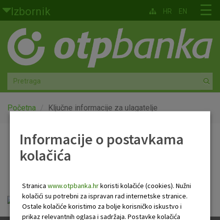
Skoči na glavni sadržaj
☰
Izbornik
HR
EN
Građani
Privatno bankarstvo
Agro
Mala poduzeća i obrtnici
Početna
Ključne informacije za ulagatelje
Srednja i velika poduzeća
Informacije o postavkama
Ključne informacije za
kolačića
Globalna tržišta
ulagatelje
Faktoring
Stranica
www.otpbanka.hr
koristi kolačiće (cookies). Nužni
kolačići su potrebni za ispravan rad internetske stranice.
PRIIP E-Start.pdf
O nama
Ostale kolačiće koristimo za bolje korisničko iskustvo i
prikaz relevantnih oglasa i sadržaja. Postavke kolačića