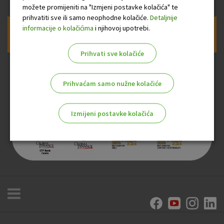
možete promijeniti na "Izmjeni postavke kolačića" te
prihvatiti sve ili samo neophodne kolačiće.
Detaljnije
informacije o kolačićima
i njihovoj upotrebi.
Prijava na newsletter OTP banke
Prihvati sve kolačiće
Prihvaćam samo nužne kolačiće
Izmijeni postavke kolačića
Odaberite najbolju opciju za vas!
Marketinški kolačići
Analitički kolačići
Nužni kolačići