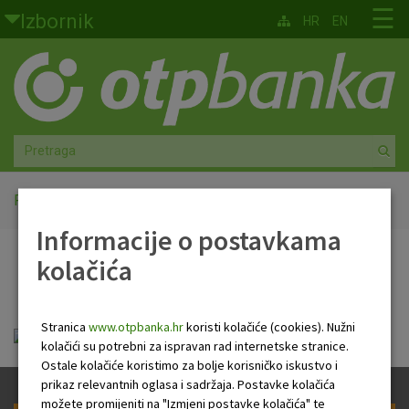
Skoči na glavni sadržaj
☰
Izbornik
HR
EN
Građani
Privatno bankarstvo
Agro
Mala poduzeća i obrtnici
Početna
Javna objava
Informacije o postavkama
Srednja i velika poduzeća
kolačića
Javna objava
Globalna tržišta
Stranica
www.otpbanka.hr
koristi kolačiće (cookies). Nužni
Faktoring
Javna objava_OTP banka_30 9 2023.pdf
kolačići su potrebni za ispravan rad internetske stranice.
Ostale kolačiće koristimo za bolje korisničko iskustvo i
O nama
prikaz relevantnih oglasa i sadržaja. Postavke kolačića
možete promijeniti na "Izmjeni postavke kolačića" te