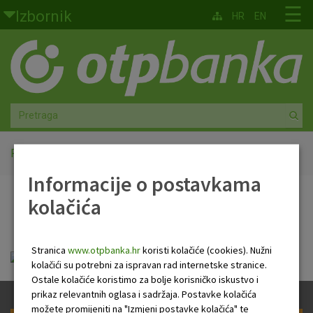
Skoči na glavni sadržaj
☰
Izbornik
HR
EN
Građani
Privatno bankarstvo
Agro
Mala poduzeća i obrtnici
Početna
Javna objava
Informacije o postavkama
Srednja i velika poduzeća
kolačića
Javna objava
Globalna tržišta
Stranica
www.otpbanka.hr
koristi kolačiće (cookies). Nužni
Faktoring
Javna objava_OTP_banka_30 09 2020.pdf
kolačići su potrebni za ispravan rad internetske stranice.
Ostale kolačiće koristimo za bolje korisničko iskustvo i
O nama
prikaz relevantnih oglasa i sadržaja. Postavke kolačića
možete promijeniti na "Izmjeni postavke kolačića" te