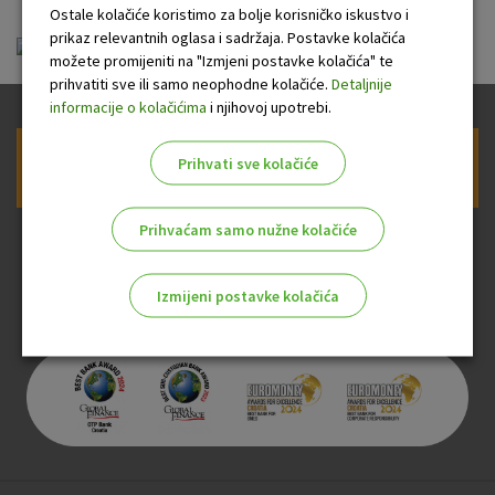
Ostale kolačiće koristimo za bolje korisničko iskustvo i
prikaz relevantnih oglasa i sadržaja. Postavke kolačića
Izjava o postojećim obvezama.pdf
možete promijeniti na "Izmjeni postavke kolačića" te
prihvatiti sve ili samo neophodne kolačiće.
Detaljnije
informacije o kolačićima
i njihovoj upotrebi.
Prihvati sve kolačiće
Prijava na newsletter OTP banke
Prihvaćam samo nužne kolačiće
Izmijeni postavke kolačića
Odaberite najbolju opciju za vas!