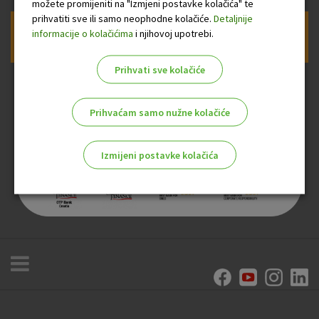
možete promijeniti na "Izmjeni postavke kolačića" te
prihvatiti sve ili samo neophodne kolačiće.
Detaljnije
informacije o kolačićima
i njihovoj upotrebi.
Prijava na newsletter OTP banke
Prihvati sve kolačiće
Prihvaćam samo nužne kolačiće
Izmijeni postavke kolačića
Odaberite najbolju opciju za vas!
Marketinški kolačići
Analitički kolačići
Nužni kolačići