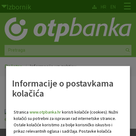
Skoči na glavni sadržaj
☰
Izbornik
HR
EN
Građani
Privatno bankarstvo
Agro
Mala poduzeća i obrtnici
Početna
Informacije uz zahtjev
Informacije o postavkama
Srednja i velika poduzeća
Informacije uz zahtjev
kolačića
Globalna tržišta
Faktoring
Stranica
www.otpbanka.hr
koristi kolačiće (cookies). Nužni
Informacija o prikupljanju podataka za
kolačići su potrebni za ispravan rad internetske stranice.
elektronicke kanale_TEST.pdf
Ostale kolačiće koristimo za bolje korisničko iskustvo i
O nama
prikaz relevantnih oglasa i sadržaja. Postavke kolačića