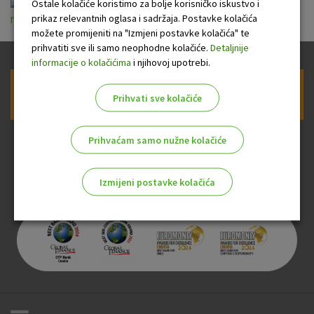
Informacije o prikupljanju podataka za
Ostale kolačiće koristimo za bolje korisničko iskustvo i
prikaz relevantnih oglasa i sadržaja. Postavke kolačića
racune.pdf
možete promijeniti na "Izmjeni postavke kolačića" te
prihvatiti sve ili samo neophodne kolačiće.
Detaljnije
informacije o kolačićima
i njihovoj upotrebi.
Prijava na newsletter OTP banke
Prihvati sve kolačiće
Prihvaćam samo nužne kolačiće
Izmijeni postavke kolačića
Odaberite najbolju opciju za vas!