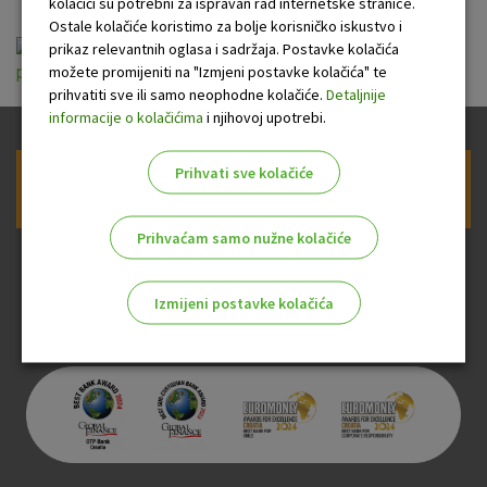
kolačići su potrebni za ispravan rad internetske stranice.
Ostale kolačiće koristimo za bolje korisničko iskustvo i
Godisnje kamatne stope u depozitnom
prikaz relevantnih oglasa i sadržaja. Postavke kolačića
možete promijeniti na "Izmjeni postavke kolačića" te
poslovanju vazece od 01. lipnja.pdf
prihvatiti sve ili samo neophodne kolačiće.
Detaljnije
informacije o kolačićima
i njihovoj upotrebi.
Prihvati sve kolačiće
Prijava na newsletter OTP banke
Prihvaćam samo nužne kolačiće
Izmijeni postavke kolačića
Odaberite najbolju opciju za vas!