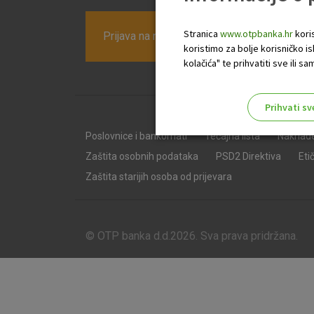
Stranica
www.otpbanka.hr
koris
Prijava na newsletter OTP banke
koristimo za bolje korisničko i
kolačića" te prihvatiti sve ili
Prihvati sv
Odaberite najbolju opciju za va
Poslovnice i bankomati
Tečajna lista
Naknad
Zaštita osobnih podataka
PSD2 Direktiva
Eti
Zaštita starijih osoba od prijevara
© OTP banka d.d.2026. Sva prava pridržana.