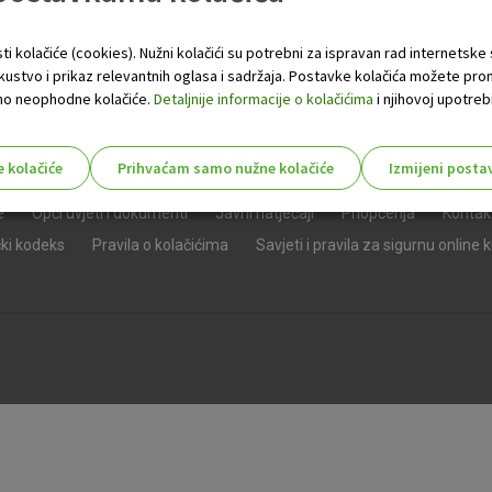
ti kolačiće (cookies). Nužni kolačići su potrebni za ispravan rad internetske
skustvo i prikaz relevantnih oglasa i sadržaja. Postavke kolačića možete pro
 samo neophodne kolačiće.
Detaljnije informacije o kolačićima
i njihovoj upotrebi
e kolačiće
Prihvaćam samo nužne kolačiće
Izmijeni posta
s!
e
Opći uvjeti i dokumenti
Javni natječaji
Priopćenja
Kontak
čki kodeks
Pravila o kolačićima
Savjeti i pravila za sigurnu online 
Nužni (tehnički) kolačići - uvijek 
Nužni
kolačići
Ovi kolačići nužni su za funkcioniranje internet
isključiti u našim sustavima. Uobičajeno se pos
radnje koje uključuju zahtjev za uslugama, kao 
preglednik možete postaviti da blokira te kolač
njima, ali u tom slučaju neki dijelovi stranice neće
pohranjuju nikakve informacije koje bi vas mogle