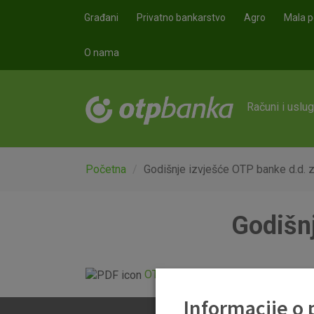
Skoči na glavni sadržaj
Građani
Privatno bankarstvo
Agro
Mala p
O nama
Računi i uslu
Početna
Godišnje izvješće OTP banke d.d. 
Godišnj
OTP Banka nekonsolidirani 31.12.
Informacije o