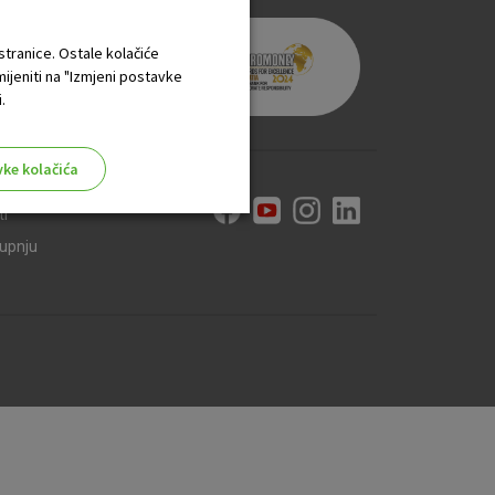
 stranice. Ostale kolačiće
mijeniti na "Izmjeni postavke
.
vke kolačića
ti
kupnju
aktivni
ske stranice i ne mogu se
tavljaju kao odgovor na vaše
što su postavke kolačića. Svoj
iće ili pošalje upozorenje o
 raditi. Ti kolačići ne
 identificirati.