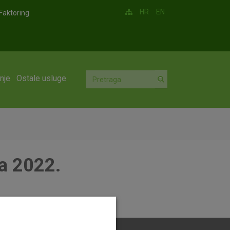
HR
EN
Faktoring
nje
Ostale usluge
za 2022.