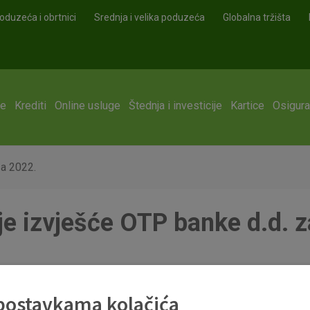
oduzeća i obrtnici
Srednja i velika poduzeća
Globalna tržišta
ge
Krediti
Online usluge
Štednja i investicije
Kartice
Osigura
za 2022.
e izvješće OTP banke d.d. 
2022.HRV docx.pdf
 postavkama kolačića