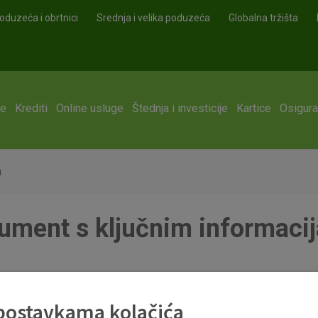
oduzeća i obrtnici
Srednja i velika poduzeća
Globalna tržišta
ge
Krediti
Online usluge
Štednja i investicije
Kartice
Osigura
a
ument s ključnim informaci
 postavkama kolačića