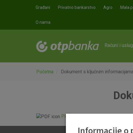
Skoči na glavni sadržaj
Građani
Privatno bankarstvo
Agro
Mala p
O nama
Računi i uslu
Početna
Dokument s ključnim informacijam
Dok
PRIIP MULTI EUR 2027.pdf
Informacije o