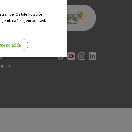
 stranice. Ostale kolačiće
mijeniti na "Izmjeni postavke
.
vke kolačića
ti
kupnju
aktivni
ske stranice i ne mogu se
tavljaju kao odgovor na vaše
što su postavke kolačića. Svoj
iće ili pošalje upozorenje o
 raditi. Ti kolačići ne
 identificirati.