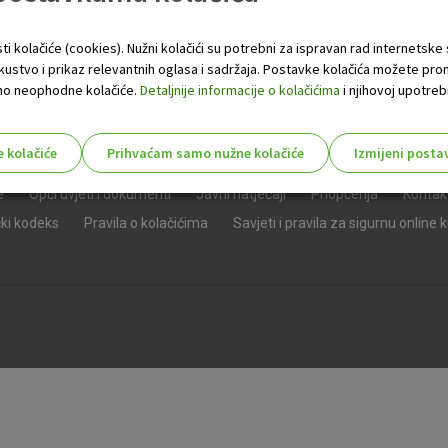
ti kolačiće (cookies). Nužni kolačići su potrebni za ispravan rad internetske
skustvo i prikaz relevantnih oglasa i sadržaja. Postavke kolačića možete pro
 samo neophodne kolačiće.
Detaljnije informacije o kolačićima
i njihovoj upotrebi
e kolačiće
Prihvaćam samo nužne kolačiće
Izmijeni posta
s!
e
Opći uvjeti i dokumenti
Javni natječaji
Priopćenja
Kontak
čki kodeks
Pravila o kolačićima
Savjeti i pravila za sigurnu online 
Nužni (tehnički) kolačići - uvijek 
Nužni
kolačići
Ovi kolačići nužni su za funkcioniranje internet
isključiti u našim sustavima. Uobičajeno se pos
radnje koje uključuju zahtjev za uslugama, kao 
preglednik možete postaviti da blokira te kolač
njima, ali u tom slučaju neki dijelovi stranice neće
pohranjuju nikakve informacije koje bi vas mogle