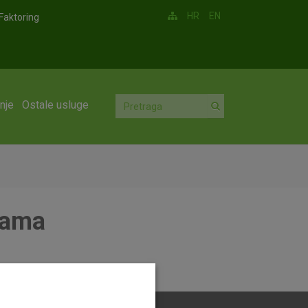
HR
EN
Faktoring
nje
Ostale usluge
jama