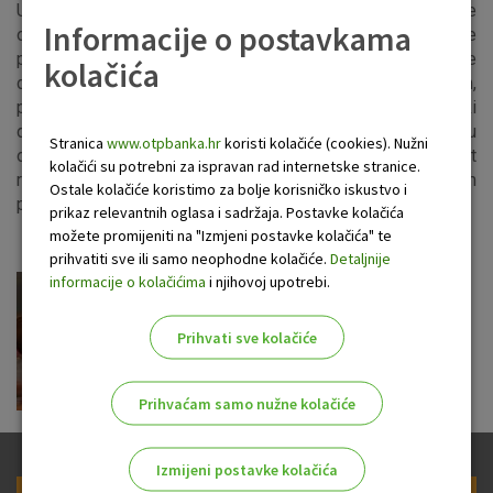
Udruga Cukrići Zadar okuplja djecu Zadarske županije
Informacije o postavkama
oboljelu od dijabetesa i njihove roditelje. Osnivanje je
pokrenuto na poticaj roditelja zbog sve većeg broja oboljele
kolačića
djece, ali i zato da jedni drugima budu od pomoći savjetom,
podrškom, druženjem i razmjenom iskustava. Na Svjetski
dan dijabetesa, 14. studenoga u Superkonzumu u Zadru
Stranica
www.otpbanka.hr
koristi kolačiće (cookies). Nužni
organizirali su mjerenje glukoze u krvi te ukazali na važnost
kolačići su potrebni za ispravan rad internetske stranice.
ranog otkrivanja dijabetesa. OTP banka je svojom donacijom
Ostale kolačiće koristimo za bolje korisničko iskustvo i
pomogla u organizaciji ovog događaja.
prikaz relevantnih oglasa i sadržaja. Postavke kolačića
možete promijeniti na "Izmjeni postavke kolačića" te
prihvatiti sve ili samo neophodne kolačiće.
Detaljnije
informacije o kolačićima
i njihovoj upotrebi.
Prihvati sve kolačiće
Prihvaćam samo nužne kolačiće
Izmijeni postavke kolačića