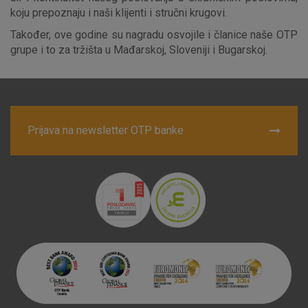
koju prepoznaju i naši klijenti i stručni krugovi.
Marketinški kolačići
Analitički kolačići
Nužni kolačići
Također, ove godine su nagradu osvojile i članice naše OTP
grupe i to za tržišta u Mađarskoj, Sloveniji i Bugarskoj.
Prihvaćam upotrebu navedenih kolačića
Prijava na newsletter OTP banke
Nužni (tehnički) kolačići - uvijek aktivni
Ovi kolačići nužni su za funkcioniranje internetske stranice i
ne mogu se isključiti u našim sustavima. Uobičajeno se
postavljaju kao odgovor na vaše radnje koje uključuju zahtjev
za uslugama, kao što su postavke kolačića. Svoj preglednik
možete postaviti da blokira te kolačiće ili pošalje upozorenje
o njima, ali u tom slučaju neki dijelovi stranice neće raditi. Ti
kolačići ne pohranjuju nikakve informacije koje bi vas mogle
identificirati.
Detaljnije informacije o kolačićima