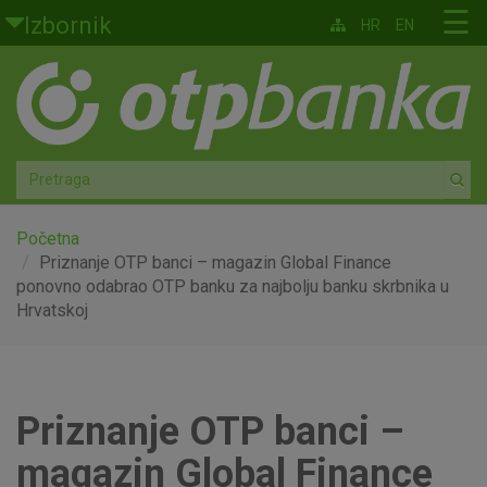
Skoči na glavni sadržaj
☰
Izbornik
HR
EN
Građani
Privatno bankarstvo
Agro
Mala poduzeća i obrtnici
Početna
Priznanje OTP banci – magazin Global Finance
ponovno odabrao OTP banku za najbolju banku skrbnika u
Srednja i velika poduzeća
Hrvatskoj
Globalna tržišta
Faktoring
Priznanje OTP banci –
O nama
magazin Global Finance