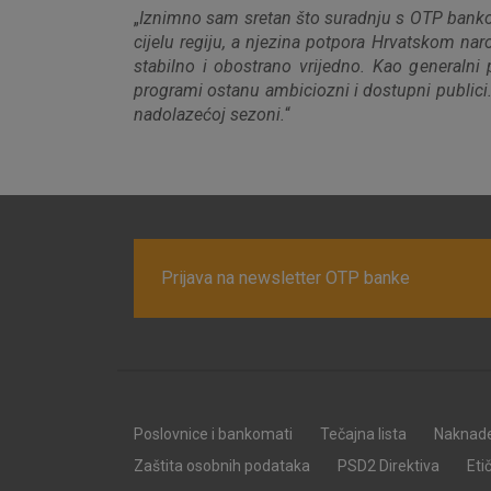
„
Iznimno sam sretan što suradnju s OTP bankom
cijelu regiju, a njezina potpora Hrvatskom na
stabilno i obostrano vrijedno. Kao generalni 
programi ostanu ambiciozni i dostupni publici
nadolazećoj sezoni.
“
Prijava na newsletter OTP banke
Poslovnice i bankomati
Tečajna lista
Naknad
Zaštita osobnih podataka
PSD2 Direktiva
Eti