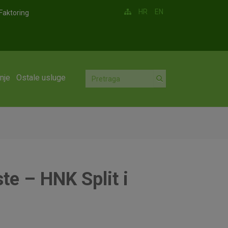
HR
EN
Faktoring
nje
Ostale usluge
te – HNK Split i