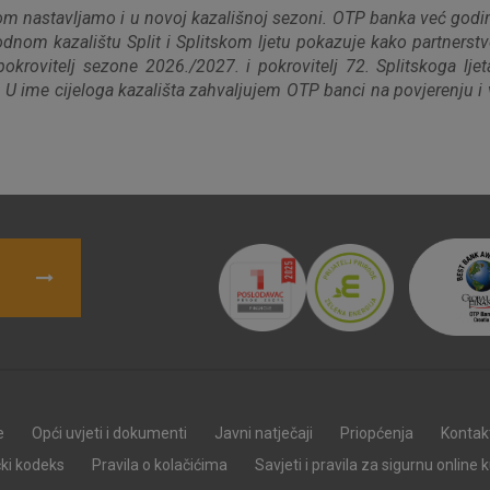
 nastavljamo i u novoj kazališnoj sezoni. OTP banka već godina
rodnom kazalištu Split i Splitskom ljetu pokazuje kako partnerst
Nužni (tehnički) kolačići - uvijek 
pokrovitelj sezone 2026./2027. i pokrovitelj 72. Splitskoga l
Nužni
. U ime cijeloga kazališta zahvaljujem OTP banci na povjerenju i
kolačići
Ovi kolačići nužni su za funkcioniranje internet
isključiti u našim sustavima. Uobičajeno se pos
radnje koje uključuju zahtjev za uslugama, kao 
preglednik možete postaviti da blokira te kolač
njima, ali u tom slučaju neki dijelovi stranice neće
pohranjuju nikakve informacije koje bi vas mogle
Analitički
Detaljnije informacije o kolačićima
kolačići
e
Opći uvjeti i dokumenti
Javni natječaji
Priopćenja
Kontak
Marketinški
čki kodeks
Pravila o kolačićima
Savjeti i pravila za sigurnu online 
kolačići