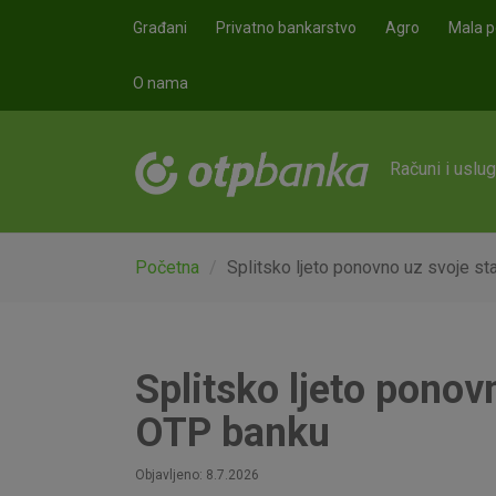
Skoči na glavni sadržaj
Građani
Privatno bankarstvo
Agro
Mala p
O nama
Računi i uslu
Početna
Splitsko ljeto ponovno uz svoje st
Splitsko ljeto ponov
OTP banku
Objavljeno: 8.7.2026