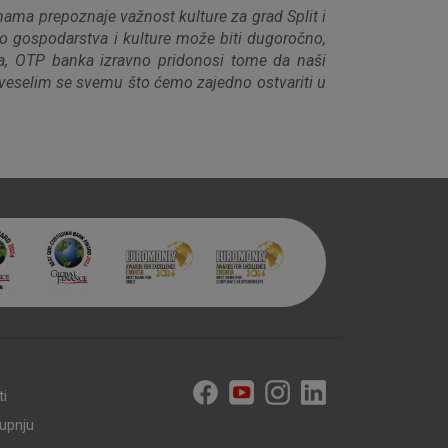
ma prepoznaje važnost kulture za grad Split i
vo gospodarstva i kulture može biti dugoročno,
aktivni
jeta, OTP banka izravno pridonosi tome da naši
 veselim se svemu što ćemo zajedno ostvariti u
ske stranice i ne mogu se
tavljaju kao odgovor na vaše
što su postavke kolačića. Svoj
iće ili pošalje upozorenje o
 raditi. Ti kolačići ne
 identificirati.
ti
kupnju