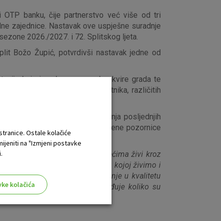
i OTP banku, čije partnerstvo već više od tri
edne zajednice. Nastavak ove uspješne suradnje
ezone 2026./2027. i 72. Splitskog ljeta.
lit Božo Župić, potvrdivši nastavak jedne od
tacije koja je odavno prerasla okvire grada te
 mjesta susreta vrhunskih umjetnika, različitih
nosi jedno od najbogatijih izdanja posljednjih
ijesne ambijente Splita u jedinstvene pozornice
 stranice. Ostale kolačiće
mijeniti na "Izmjeni postavke
.
aravno i ljeto koje već desetljećima živi kroz
je povezanosti sa zajednicom u kojoj živimo i
 da je ulaganje u kulturu ulaganje u kvalitetu
vke kolačića
u koja iz godine u godinu potvrđuje koliko su