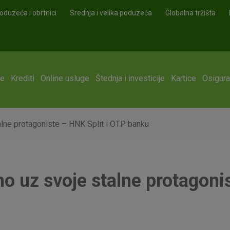
oduzeća i obrtnici
Srednja i velika poduzeća
Globalna tržišta
ge
Krediti
Online usluge
Štednja i investicije
Kartice
Osigura
alne protagoniste – HNK Split i OTP banku
no uz svoje stalne protagonis