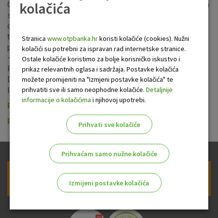
kolačića
Obavještavamo Vas kako će dana 17. srpnja 2026. stupiti na
snagu ažurirana Politika o zaštiti podataka. Dopune se
odnose na poglavlja II.4. Obrada osobnih podataka na
temelju legitimnog interesa, II.6. Primatelji/kategorije
Stranica
www.otpbanka.hr
koristi kolačiće (cookies). Nužni
primatelja osobnih podataka i II.8. Period čuvanja podataka
kolačići su potrebni za ispravan rad internetske stranice.
– izmjena odredbi Zakona o kreditnim institucijama, II.10.
Ostale kolačiće koristimo za bolje korisničko iskustvo i
Prava ispitanika - izmjena poštanske adrese AZOP-a.
prikaz relevantnih oglasa i sadržaja. Postavke kolačića
možete promijeniti na "Izmjeni postavke kolačića" te
Detaljnije o svemu možete se informirati na sljedećeim
prihvatiti sve ili samo neophodne kolačiće.
Detaljnije
linkovima:
informacije o kolačićima
i njihovoj upotrebi.
Politika o zaštiti podataka - VAŽEĆA
Politika o zaštiti podataka - NOVA
Prihvati sve kolačiće
Prihvaćam samo nužne kolačiće
Prijava na newsletter OTP banke
Izmijeni postavke kolačića
Odaberite najbolju opciju za vas!