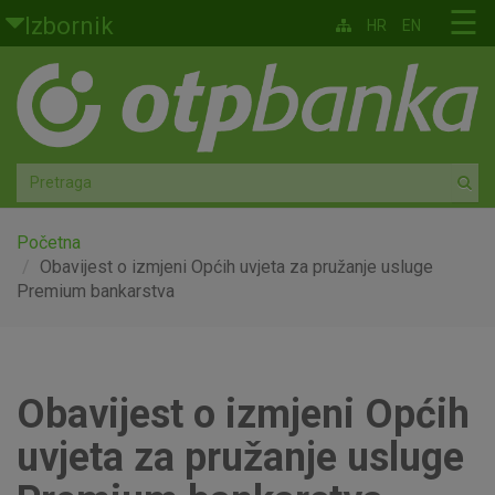
Skoči na glavni sadržaj
☰
Izbornik
HR
EN
Građani
Privatno bankarstvo
Agro
Mala poduzeća i obrtnici
Početna
Obavijest o izmjeni Općih uvjeta za pružanje usluge
Premium bankarstva
Srednja i velika poduzeća
Globalna tržišta
Obavijest o izmjeni Općih
Faktoring
uvjeta za pružanje usluge
O nama