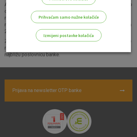
Ako se ne slažete s bilo kojom od ovih izmjena, imate pravo
otkazati ugovor i/ili povezani proizvod bez otkaznog roka i
Prihvaćam samo nužne kolačiće
naknade. To je potrebno napraviti najkasnije jedan dan prije
nego što ove izmjene stupe na snagu, odnosno do 30. lipnja
2026.
Izmijeni postavke kolačića
Za dodatna pitanja ili informacije, slobodno nas kontaktirajte
na besplatni info telefon 0800 21 00 21 ili se javite u
Odaberite najbolju opciju za vas!
najbližu poslovnicu banke.
Prijava na newsletter OTP banke
Marketinški kolačići
Analitički kolačići
Nužni kolačići
Prihvaćam upotrebu navedenih kolačića