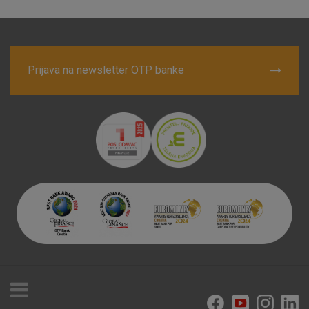
postavljaju kao odgovor na vaše radnje koje uključuju zahtjev
za uslugama, kao što su postavke kolačića. Svoj preglednik
možete postaviti da blokira te kolačiće ili pošalje upozorenje
o njima, ali u tom slučaju neki dijelovi stranice neće raditi. Ti
kolačići ne pohranjuju nikakve informacije koje bi vas mogle
Prijava na newsletter OTP banke
identificirati.
Detaljnije informacije o kolačićima