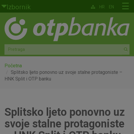
Skoči na glavni sadržaj
☰
Izbornik
HR
EN
Građani
Privatno bankarstvo
Agro
Mala poduzeća i obrtnici
Početna
Splitsko ljeto ponovno uz svoje stalne protagoniste –
HNK Split i OTP banku
Srednja i velika poduzeća
Globalna tržišta
Splitsko ljeto ponovno uz
Faktoring
svoje stalne protagoniste
O nama