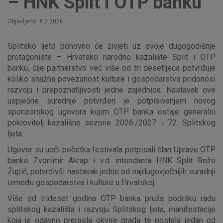
– HNK Split i OTP banku
Objavljeno: 8.7.2026
Splitsko ljeto ponovno će živjeti uz svoje dugogodišnje
protagoniste – Hrvatsko narodno kazalište Split i OTP
banku, čije partnerstvo već više od tri desetljeća potvrđuje
koliko snažna povezanost kulture i gospodarstva pridonosi
razvoju i prepoznatljivosti jedne zajednice. Nastavak ove
uspješne suradnje potvrđen je potpisivanjem novog
sponzorskog ugovora kojim OTP banka ostaje generalni
pokrovitelj kazališne sezone 2026./2027. i 72. Splitskog
ljeta.
Ugovor su uoči početka festivala potpisali član Uprave OTP
banke Zvonimir Akrap i v.d. intendanta HNK Split Božo
Župić, potvrdivši nastavak jedne od najdugovječnijih suradnji
između gospodarstva i kulture u Hrvatskoj.
Više od trideset godina OTP banka pruža podršku radu
splitskog kazališta i razvoju Splitskog ljeta, manifestacije
koja je odavno prerasla okvire grada te postala jedan od