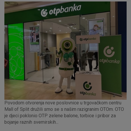
Nužni (tehnički) kolačići - uvijek aktivni
Ovi kolačići nužni su za funkcioniranje internetske stranice i
ne mogu se isključiti u našim sustavima. Uobičajeno se
postavljaju kao odgovor na vaše radnje koje uključuju zahtjev
za uslugama, kao što su postavke kolačića. Svoj preglednik
možete postaviti da blokira te kolačiće ili pošalje upozorenje
o njima, ali u tom slučaju neki dijelovi stranice neće raditi. Ti
kolačići ne pohranjuju nikakve informacije koje bi vas mogle
identificirati.
Detaljnije informacije o kolačićima
Povodom otvorenja nove poslovnice u trgovačkom centru
Mall of Split družili smo se s našim razigranim OTOm. OTO
je djeci poklonio OTP zelene balone, torbice i pribor za
bojanje raznih svemirskih...