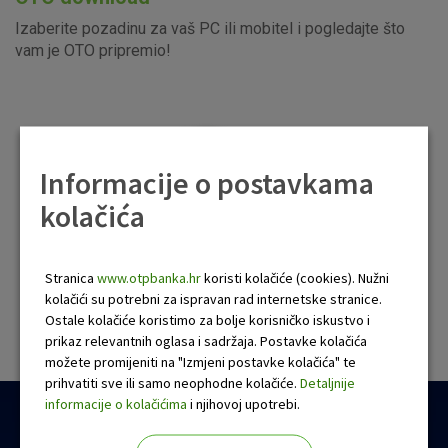
Izaberite pozadinu za vaš PC ili mobitel i pogledajte što
vam je OTO pripremio!
Informacije o postavkama
kolačića
Stranica
www.otpbanka.hr
koristi kolačiće (cookies). Nužni
kolačići su potrebni za ispravan rad internetske stranice.
Ostale kolačiće koristimo za bolje korisničko iskustvo i
prikaz relevantnih oglasa i sadržaja. Postavke kolačića
možete promijeniti na "Izmjeni postavke kolačića" te
prihvatiti sve ili samo neophodne kolačiće.
Detaljnije
informacije o kolačićima
i njihovoj upotrebi.
OTO obavijesti i događanja