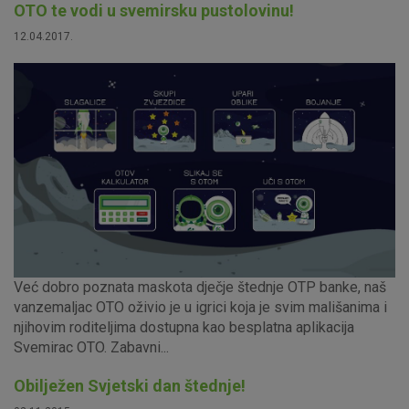
OTO te vodi u svemirsku pustolovinu!
12.04.2017.
Već dobro poznata maskota dječje štednje OTP banke, naš
vanzemaljac OTO oživio je u igrici koja je svim mališanima i
njihovim roditeljima dostupna kao besplatna aplikacija
Svemirac OTO. Zabavni...
Obilježen Svjetski dan štednje!