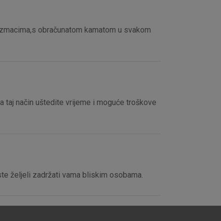
tavljaju kao odgovor na vaše
što su postavke kolačića. Svoj
iće ili pošalje upozorenje o
im razmacima,s obračunatom kamatom u svakom
 raditi. Ti kolačići ne
 identificirati.
 taj način uštedite vrijeme i moguće troškove
biste željeli zadržati vama bliskim osobama.