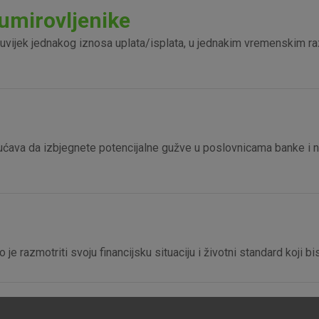
isključiti u našim sustavima. Uobičajeno se pos
umirovljenike
radnje koje uključuju zahtjev za uslugama, kao 
preglednik možete postaviti da blokira te kolač
nje uvijek jednakog iznosa uplata/isplata, u jednakim vremensk
njima, ali u tom slučaju neki dijelovi stranice neće
pohranjuju nikakve informacije koje bi vas mogle
Analitički
Detaljnije informacije o kolačićima
kolačići
ćava da izbjegnete potencijalne gužve u poslovnicama banke i na
Marketinški
kolačići
 je razmotriti svoju financijsku situaciju i životni standard koji 
denih kolačića