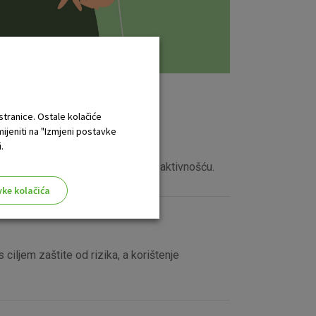
 stranice. Ostale kolačiće
mijeniti na "Izmjeni postavke
.
žete zamijeniti nekom korisnijom aktivnošću.
vke kolačića
 ciljem zaštite od rizika, a korištenje
aktivni
ske stranice i ne mogu se