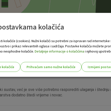
 postavkama kolačića
ti kolačiće (cookies). Nužni kolačići su potrebni za ispravan rad internetske
skustvo i prikaz relevantnih oglasa i sadržaja. Postavke kolačića možete pro
ije financijsko poslovanje
 samo neophodne kolačiće.
Detaljnije informacije o kolačićima
i njihovoj upotrebi
digitalnih kanala, vrijeme čekanja u redu, barem u banci, lako mo
e kolačiće
Prihvaćam samo nužne kolačiće
Izmijeni posta
s!
ki sustav, već je sve više potrebno rasporediti ulaganja i štednju s
arstva dodatno štedi vrijeme i novac.
Nužni (tehnički) kolačići - uvijek 
Nužni
kolačići
Ovi kolačići nužni su za funkcioniranje internet