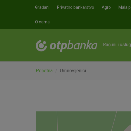
Skoči na glavni sadržaj
Građani
Privatno bankarstvo
Agro
Mala p
O nama
Računi i uslu
Početna
Umirovljenici