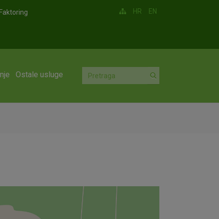
HR
EN
Faktoring
nje
Ostale usluge