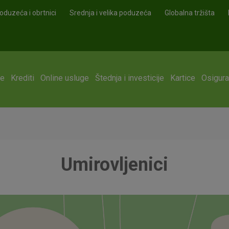
oduzeća i obrtnici
Srednja i velika poduzeća
Globalna tržišta
ge
Krediti
Online usluge
Štednja i investicije
Kartice
Osigura
Umirovljenici