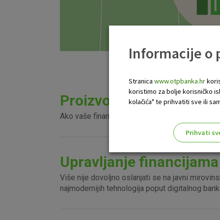
Informacije o
Stranica
www.otpbanka.hr
koris
koristimo za bolje korisničko i
Proizvodi za jednostavn
kolačića" te prihvatiti sve ili
Ako vaše financijsko poslovanje obavite putem 
Prihvati sv
Odaberite najbolju opciju za va
Upravljanje financijama
Više nije dovoljno oslanjati se na javni mirovins
najmodernijih tehnologija poput digitalnog bank