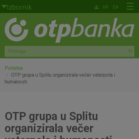
Skoči na glavni sadržaj
☰
Izbornik
HR
EN
Građani
Privatno bankarstvo
Agro
Mala poduzeća i obrtnici
Početna
OTP grupa u Splitu organizirala večer vaterpola i
humanosti
Srednja i velika poduzeća
Globalna tržišta
OTP grupa u Splitu
Faktoring
organizirala večer
O nama