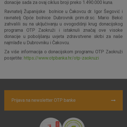
donacije sada za ovaj ciklus broji preko 1.490.000 kuna.
Ravnatelj Županijske bolnice u Čakovcu dr. Igor Šegović i
Nužni (tehnički) kolačići - uvijek aktivni
ravnatelj Opće bolnice Dubrovnik prim.dr.sc. Mario Bekić
zahvalili su na uključivanju u ovogodišnji krug donacijskog
Ovi kolačići nužni su za funkcioniranje internetske stranice i
programa OTP Zaokruži i istaknuli značaj ove visoke
ne mogu se isključiti u našim sustavima. Uobičajeno se
donacije u poboljšanju uvjeta zdravstvene skrbi za naše
postavljaju kao odgovor na vaše radnje koje uključuju zahtjev
najmlađe u Dubrovniku i Čakovcu.
za uslugama, kao što su postavke kolačića. Svoj preglednik
možete postaviti da blokira te kolačiće ili pošalje upozorenje
Za više informacija o donacijskom programu OTP Zaokruži
o njima, ali u tom slučaju neki dijelovi stranice neće raditi. Ti
posjetite:
https://www.otpbanka.hr/otp-zaokruzi
kolačići ne pohranjuju nikakve informacije koje bi vas mogle
identificirati.
Detaljnije informacije o kolačićima
Prijava na newsletter OTP banke