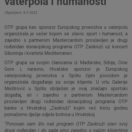
vaterpola i humanosti
Objavljeno: 8.9.2022
OTP grupa kao sponzor Europskog prvenstva u vaterpolu
organizirala je večer kojom se slavio sport i humanost, a
zajedno s partnerom Mastercardom proslavljen je drugi
rođendan donacijskog programa OTP Zaokruži uz koncert
Gibonnija i kvarteta Mediterraneo.
OTP grupa sa svojim članicama iz Mađarske, Srbije, Crne
Gore i, naravno, Hrvatske sponzor je Europskog
vaterpolskog prvenstva u Splitu čijim povodom je
organizirala događanje za svoje klijente. U vrtu Galerije
Meštrović u Splitu obilježen je ovaj značajni sportski
događaj, ali i zajedno s partnerom Mastercardom
proslavljen drugi rođendan donacijskog programa OTP
banke u Hrvatskoj „Zaokruži“ kojim već treću godinu
pomažemo dječje odjele bolnica u Hrvatskoj.
“Ponosan sam što naš program OTP Zaokruži slavi svoj
drugi rođendan i do sada smo zajedno s našim klijentima