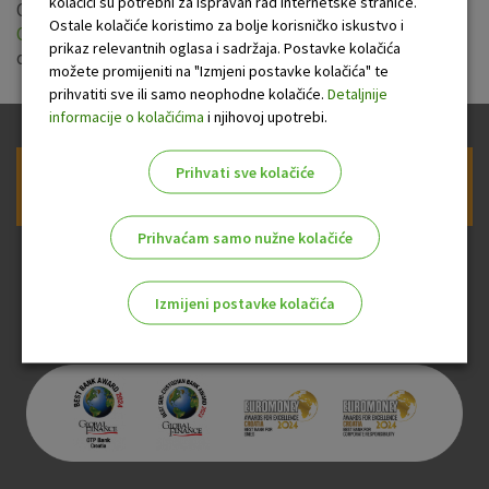
kolačići su potrebni za ispravan rad internetske stranice.
Od 1. lipnja 2015. godine primjenjuju se nove
tarife naknada
Ostale kolačiće koristimo za bolje korisničko iskustvo i
OTP banke za platni promet u zemlji
za mala poduzeća i
prikaz relevantnih oglasa i sadržaja. Postavke kolačića
obrtnike.
možete promijeniti na "Izmjeni postavke kolačića" te
prihvatiti sve ili samo neophodne kolačiće.
Detaljnije
informacije o kolačićima
i njihovoj upotrebi.
Prihvati sve kolačiće
Prijava na newsletter OTP banke
Prihvaćam samo nužne kolačiće
Izmijeni postavke kolačića
Odaberite najbolju opciju za vas!