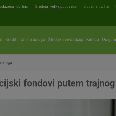
oduzeća i obrtnici
Srednja i velika poduzeća
Globalna tržišta
ge
Krediti
Online usluge
Štednja i investicije
Kartice
Osigura
 naloga
cijski fondovi putem trajnog