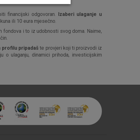
ti financijski odgovoran.
Izaberi ulaganje u
kuna ili 10 eura mjesečno.
ih fondova i to iz udobnosti svog doma. Naime,
aktivni
čin.
ske stranice i ne mogu se
profilu pripadaš
te provjeri koji ti proizvodi iz
tavljaju kao odgovor na vaše
 o ulaganju, dinamici prihoda, investicijskim
što su postavke kolačića. Svoj
iće ili pošalje upozorenje o
 raditi. Ti kolačići ne
 identificirati.