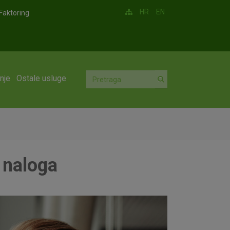
HR
EN
Faktoring
nje
Ostale usluge
 naloga