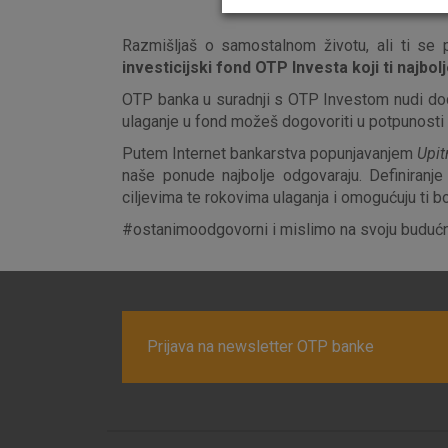
Odaberite najbolju opciju za va
Razmišljaš o samostalnom životu, ali ti se p
investicijski fond OTP Investa koji ti najbo
OTP banka u suradnji s OTP Investom nudi doda
ulaganje u fond možeš dogovoriti u potpunosti
Putem Internet bankarstva popunjavanjem
Upit
naše ponude najbolje odgovaraju. Definiranje
ciljevima te rokovima ulaganja i omogućuju ti b
#ostanimoodgovorni i mislimo na svoju budućn
Prijava na newsletter OTP banke