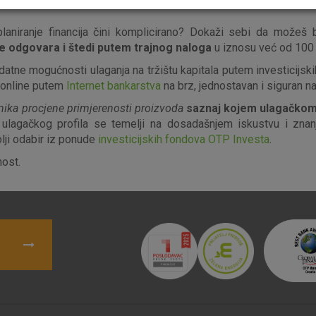
s!
laniranje financija čini komplicirano? Dokaži sebi da možeš bi
lje odgovara i štedi putem trajnog naloga
u iznosu već od 100 
tne mogućnosti ulaganja na tržištu kapitala putem investicijsk
Nužni (tehnički) kolačići - uvijek 
Nužni
 online putem
Internet bankarstva
na brz, jednostavan i siguran na
kolačići
Ovi kolačići nužni su za funkcioniranje internet
nika procjene primjerenosti proizvoda
saznaj kojem ulagačkom 
isključiti u našim sustavima. Uobičajeno se pos
 ulagačkog profila se temelji na dosadašnjem iskustvu i znanju
radnje koje uključuju zahtjev za uslugama, kao 
olji odabir iz ponude
investicijskih fondova OTP Investa
.
preglednik možete postaviti da blokira te kolač
njima, ali u tom slučaju neki dijelovi stranice neće
ost.
pohranjuju nikakve informacije koje bi vas mogle
Analitički
Detaljnije informacije o kolačićima
kolačići