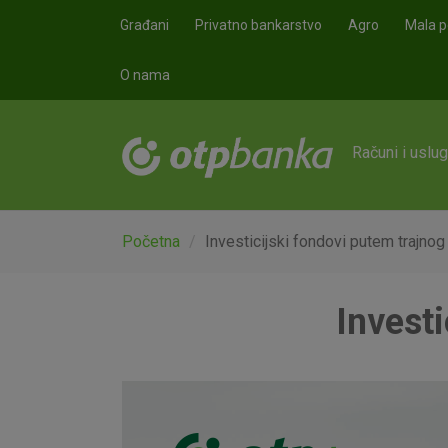
Skoči na glavni sadržaj
Građani
Privatno bankarstvo
Agro
Mala p
O nama
Računi i uslu
Početna
Investicijski fondovi putem trajnog
Investi