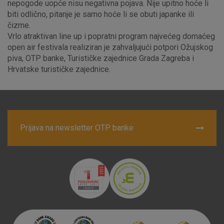
nepogode uopće nisu negativna pojava. Nije upitno hoće li
biti odlično, pitanje je samo hoće li se obuti japanke ili
čizme.
Marketinški kolačići
Analitički kolačići
Nužni kolačići
Vrlo atraktivan line up i popratni program najvećeg domaćeg
open air festivala realiziran je zahvaljujući potpori Ožujskog
piva, OTP banke, Turističke zajednice Grada Zagreba i
Hrvatske turističke zajednice.
Prihvaćam upotrebu navedenih kolačića
Nužni (tehnički) kolačići - uvijek aktivni
Prijava na newsletter OTP banke
Ovi kolačići nužni su za funkcioniranje internetske stranice i
ne mogu se isključiti u našim sustavima. Uobičajeno se
postavljaju kao odgovor na vaše radnje koje uključuju zahtjev
za uslugama, kao što su postavke kolačića. Svoj preglednik
možete postaviti da blokira te kolačiće ili pošalje upozorenje
o njima, ali u tom slučaju neki dijelovi stranice neće raditi. Ti
kolačići ne pohranjuju nikakve informacije koje bi vas mogle
identificirati.