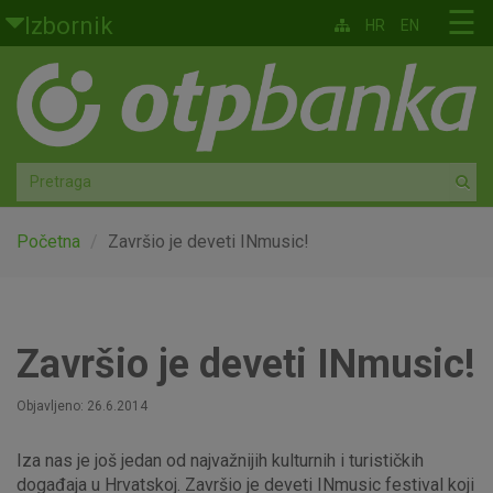
Skoči na glavni sadržaj
☰
Izbornik
HR
EN
Građani
Privatno bankarstvo
Agro
Mala poduzeća i obrtnici
Početna
Završio je deveti INmusic!
Srednja i velika poduzeća
Globalna tržišta
Završio je deveti INmusic!
Faktoring
Objavljeno: 26.6.2014
Iza nas je još jedan od najvažnijih kulturnih i turističkih
O nama
događaja u Hrvatskoj. Završio je deveti INmusic festival koji