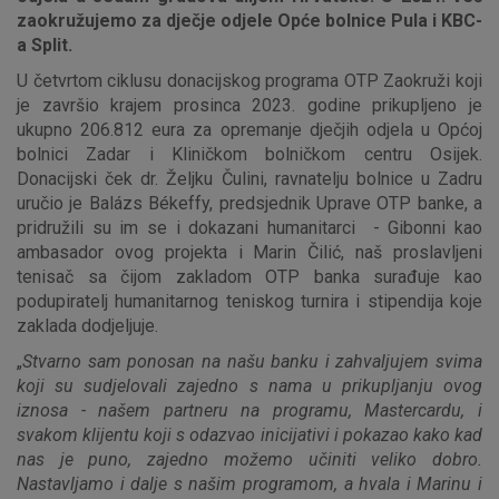
zaokružujemo za dječje odjele Opće bolnice Pula i KBC-
a Split.
U četvrtom ciklusu donacijskog programa OTP Zaokruži koji
je završio krajem prosinca 2023. godine prikupljeno je
ukupno 206.812 eura za opremanje dječjih odjela u Općoj
bolnici Zadar i Kliničkom bolničkom centru Osijek.
Donacijski ček dr. Željku Čulini, ravnatelju bolnice u Zadru
uručio je Balázs Békeffy, predsjednik Uprave OTP banke, a
pridružili su im se i dokazani humanitarci - Gibonni kao
ambasador ovog projekta i Marin Čilić, naš proslavljeni
tenisač sa čijom zakladom OTP banka surađuje kao
podupiratelj humanitarnog teniskog turnira i stipendija koje
zaklada dodjeljuje.
„
Stvarno sam ponosan na našu banku i zahvaljujem svima
koji su sudjelovali zajedno s nama u prikupljanju ovog
iznosa - našem partneru na programu, Mastercardu, i
svakom klijentu koji s odazvao inicijativi i pokazao kako kad
nas je puno, zajedno možemo učiniti veliko dobro.
Nastavljamo i dalje s našim programom, a hvala i Marinu i