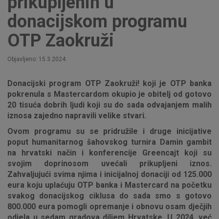
prikupljenih u
donacijskom programu
OTP Zaokruži
Objavljeno: 15.3.2024
Donacijski program OTP Zaokruži! koji je OTP banka
pokrenula s Mastercardom okupio je obitelj od gotovo
20 tisuća dobrih ljudi koji su do sada odvajanjem malih
iznosa zajedno napravili velike stvari.
Ovom programu su se pridružile i druge inicijative
poput humanitarnog šahovskog turnira Damin gambit
na hrvatski način i konferencije Greencajt koji su
svojim doprinosom uvećali prikupljeni iznos.
Zahvaljujući svima njima i inicijalnoj donaciji od 125.000
eura koju uplaćuju OTP banka i Mastercard na početku
svakog donacijskog ciklusa do sada smo s gotovo
800.000 eura pomogli opremanje i obnovu osam dječjih
odjela u sedam gradova diljem Hrvatske. U 2024. već