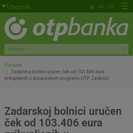
Skoči na glavni sadržaj
☰
Izbornik
HR
EN
Građani
Privatno bankarstvo
Agro
Mala poduzeća i obrtnici
Početna
Zadarskoj bolnici uručen ček od 103.406 eura
prikupljenih u donacijskom programu OTP Zaokruži
Srednja i velika poduzeća
Globalna tržišta
Zadarskoj bolnici uručen
Faktoring
ček od 103.406 eura
O nama