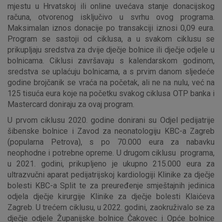
mjestu u Hrvatskoj ili online uvećava stanje donacijskog
računa, otvorenog isključivo u svrhu ovog programa.
Maksimalan iznos donacije po transakciji iznosi 0,09 eura.
Marketinški kolačići
Analitički kolačići
Nužni kolačići
Program se sastoji od ciklusa, a u svakom ciklusu se
prikupljaju sredstva za dvije dječje bolnice ili dječje odjele u
bolnicama. Ciklusi završavaju s kalendarskom godinom,
sredstva se uplaćuju bolnicama, a s prvim danom sljedeće
Prihvaćam upotrebu navedenih kolačića
godine brojčanik se vraća na početak, ali ne na nulu, već na
125 tisuća eura koje na početku svakog ciklusa OTP banka i
Mastercard doniraju za ovaj program.
Nužni (tehnički) kolačići - uvijek aktivni
U prvom ciklusu 2020. godine donirani su Odjel pedijatrije
šibenske bolnice i Zavod za neonatologiju KBC-a Zagreb
Ovi kolačići nužni su za funkcioniranje internetske stranice i
(popularna Petrova), s po 70.000 eura za nabavku
ne mogu se isključiti u našim sustavima. Uobičajeno se
postavljaju kao odgovor na vaše radnje koje uključuju zahtjev
neophodne i potrebne opreme. U drugom ciklusu programa,
za uslugama, kao što su postavke kolačića. Svoj preglednik
u 2021. godini, prikupljeno je ukupno 215.000 eura za
možete postaviti da blokira te kolačiće ili pošalje upozorenje
ultrazvučni aparat pedijatrijskoj kardiologiji Klinike za dječje
o njima, ali u tom slučaju neki dijelovi stranice neće raditi. Ti
bolesti KBC-a Split te za preuređenje smještajnih jedinica
kolačići ne pohranjuju nikakve informacije koje bi vas mogle
odjela dječje kirurgije Klinike za dječje bolesti Klaićeva
identificirati.
Zagreb. U trećem ciklusu, u 2022. godini, zaokruživalo se za
dječje odjele Županijske bolnice Čakovec i Opće bolnice