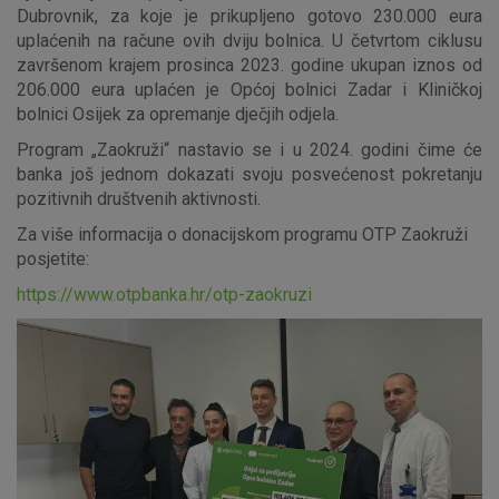
Detaljnije informacije o kolačićima
Dubrovnik, za koje je prikupljeno gotovo 230.000 eura
uplaćenih na račune ovih dviju bolnica. U četvrtom ciklusu
završenom krajem prosinca 2023. godine ukupan iznos od
206.000 eura uplaćen je Općoj bolnici Zadar i Kliničkoj
bolnici Osijek za opremanje dječjih odjela.
Program „Zaokruži“ nastavio se i u 2024. godini čime će
banka još jednom dokazati svoju posvećenost pokretanju
pozitivnih društvenih aktivnosti.
Za više informacija o donacijskom programu OTP Zaokruži
posjetite:
https://www.otpbanka.hr/otp-zaokruzi