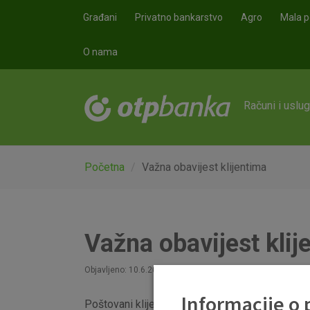
Skoči na glavni sadržaj
Građani
Privatno bankarstvo
Agro
Mala p
O nama
Računi i uslu
Početna
Važna obavijest klijentima
Važna obavijest klij
Objavljeno: 10.6.2016
Informacije o
Poštovani klijenti,