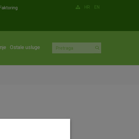
HR
EN
Faktoring
nje
Ostale usluge