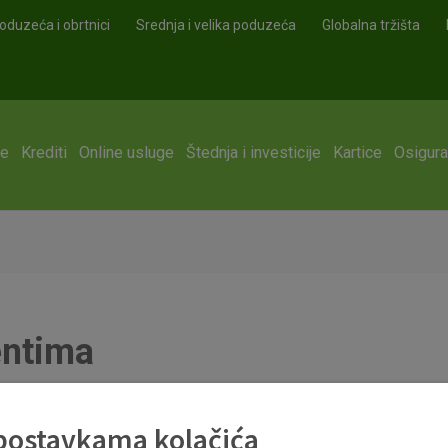
oduzeća i obrtnici
Srednja i velika poduzeća
Globalna tržišta
ge
Krediti
Online usluge
Štednja i investicije
Kartice
Osigura
entima
 postavkama kolačića