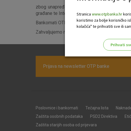
zbog unapređenja sustava poslovnice OTP bank
građane te Internet bankarstva za tvrtke i obrtni
Stranica
www.otpbanka.hr
koris
koristimo za bolje korisničko i
Bankomati OTP banke na usluzi su vam 24 sata
kolačića" te prihvatiti sve ili
Zahvaljujemo na razumijevanju.
Prihvati sv
Odaberite najbolju opciju za va
Prijava na newsletter OTP banke
Poslovnice i bankomati
Tečajna lista
Naknad
Zaštita osobnih podataka
PSD2 Direktiva
Eti
Zaštita starijih osoba od prijevara