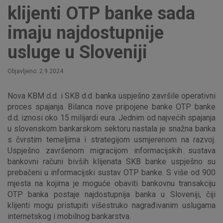
klijenti OTP banke sada
imaju najdostupnije
usluge u Sloveniji
Objavljeno: 2.9.2024
Nova KBM d.d. i SKB d.d. banka uspješno završile operativni
proces spajanja. Bilanca nove pripojene banke OTP banke
d.d. iznosi oko 15 milijardi eura. Jednim od najvećih spajanja
u slovenskom bankarskom sektoru nastala je snažna banka
s čvrstim temeljima i strategijom usmjerenom na razvoj.
Uspješno završenom migracijom informacijskih sustava
bankovni računi bivših klijenata SKB banke uspješno su
prebačeni u informacijski sustav OTP banke. S više od 900
mjesta na kojima je moguće obaviti bankovnu transakciju
OTP banka postaje najdostupnija banka u Sloveniji, čiji
klijenti mogu pristupiti višestruko nagrađivanim uslugama
internetskog i mobilnog bankarstva.