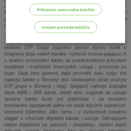
desetljeća na svim našim tržištima. Zahvaljujem mojim
Prihvaćam samo nužne kolačiće
kolegama što su pripremili ovu uspješnu integraciju i
zahvaljujem našim sadašnjim i budućim klijentima na
ukazanom povjerenju u OTP banku.”
Izmijeni postavke kolačića
John Denhof, predsjednik Uprave OTP banke
:
“Neizmjerno smo ponosni što smo uz snažnu potporu
Odaberite najbolju opciju za vas!
matične OTP Grupe uspješno završili ključni korak u
integraciji dviju velikih banaka i njihovih timova spajajući ih
u snažnu univerzalnu banku sa sveobuhvatnom ponudom
modernih i kvalitetnih financijskih usluga i proizvoda po
mjeri. Sada smo spremni dalje provoditi našu viziju: biti
najbolja banka u Sloveniji dok nastavljamo jačati poziciju
Marketinški kolačići
Analitički kolačići
Nužni kolačići
OTP grupe u Sloveniji i regiji. Spajajući najbolje značajke
Nove KBM i SKB banke, željeli smo osigurati da usluge
spojene banke budu još praktičnije i da možemo
konstantno ispunjavati jednu od naših ključnih vrijednosti:
Prihvaćam upotrebu navedenih kolačića
izvrsnost klijentima. Zato ćemo i u budućnosti posebno
ulagati u vrhunske digitalne kanale i usluge. Zahvaljujem
našim klijentima na vjernosti i povjerenju. Ujedno želim