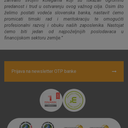
zahvaliti svojim kolegama koji su iskazali ogromnu
Nužni (tehnički) kolačići - uvijek aktivni
predanost i trud u ostvarenju ovog važnog cilja. Osim što
Ovi kolačići nužni su za funkcioniranje internetske stranice i
želimo postati vodeća slovenska banka, nastavit ćemo
ne mogu se isključiti u našim sustavima. Uobičajeno se
promicati timski rad i meritokraciju te omogućiti
postavljaju kao odgovor na vaše radnje koje uključuju zahtjev
profesionalni razvoj i obuku naših zaposlenika. Nastojat
za uslugama, kao što su postavke kolačića. Svoj preglednik
ćemo biti jedan od najpoželjnijih poslodavaca u
možete postaviti da blokira te kolačiće ili pošalje upozorenje
financijskom sektoru zemlje.”
o njima, ali u tom slučaju neki dijelovi stranice neće raditi. Ti
kolačići ne pohranjuju nikakve informacije koje bi vas mogle
identificirati.
Detaljnije informacije o kolačićima
Prijava na newsletter OTP banke