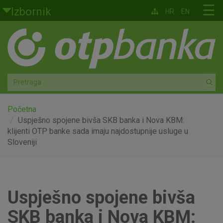
Skoči na glavni sadržaj
☰
Izbornik
HR
EN
Građani
Privatno bankarstvo
Agro
Mala poduzeća i obrtnici
Početna
Uspješno spojene bivša SKB banka i Nova KBM:
klijenti OTP banke sada imaju najdostupnije usluge u
Srednja i velika poduzeća
Sloveniji
Globalna tržišta
Faktoring
Uspješno spojene bivša
O nama
SKB banka i Nova KBM: