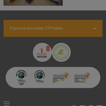
Marketinški kolačići
Analitički kolačići
Nužni kolačići
Prihvaćam upotrebu navedenih kolačića
Prijava na newsletter OTP banke
Nužni (tehnički) kolačići - uvijek aktivni
Ovi kolačići nužni su za funkcioniranje internetske stranice i
ne mogu se isključiti u našim sustavima. Uobičajeno se
postavljaju kao odgovor na vaše radnje koje uključuju zahtjev
za uslugama, kao što su postavke kolačića. Svoj preglednik
možete postaviti da blokira te kolačiće ili pošalje upozorenje
o njima, ali u tom slučaju neki dijelovi stranice neće raditi. Ti
kolačići ne pohranjuju nikakve informacije koje bi vas mogle
identificirati.
Detaljnije informacije o kolačićima