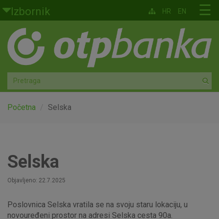
Skoči na glavni sadržaj
☰
Izbornik
HR
EN
Građani
Privatno bankarstvo
Agro
Mala poduzeća i obrtnici
Početna
Selska
Srednja i velika poduzeća
Globalna tržišta
Selska
Faktoring
Objavljeno: 22.7.2025
Poslovnica Selska vratila se na svoju staru lokaciju, u
O nama
novouređeni prostor na adresi Selska cesta 90a.