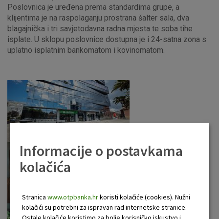
Poslovnica je uređena prema standardima grupe, a
klijentima je na raspolaganju prostrana šalter sala, dva
blagajnička i tri savjetodavna radna mjesta te soba tihe
isplate. U sklopu poslovnice dostupna je i 24-satna zona s
uplatno isplatnim bankomatom i kovinomatom.
Informacije o postavkama
kolačića
Stranica
www.otpbanka.hr
koristi kolačiće (cookies). Nužni
kolačići su potrebni za ispravan rad internetske stranice.
Ostale kolačiće koristimo za bolje korisničko iskustvo i