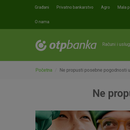
Skoči na glavni sadržaj
Građani
Privatno bankarstvo
Agro
Mala p
O nama
Računi i uslu
Početna
Ne propusti posebne pogodnosti u
Ne prop