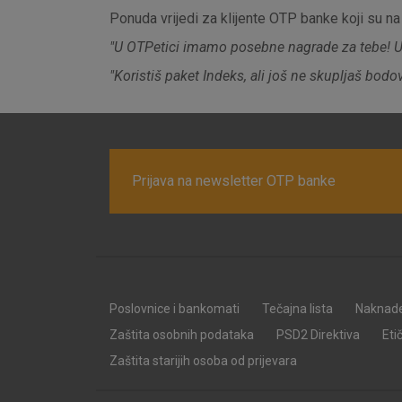
Ponuda vrijedi za klijente OTP banke koji su na
"U OTPetici imamo posebne nagrade za tebe! Uš
"Koristiš paket Indeks, ali još ne skupljaš bodo
Prijava na newsletter OTP banke
Prihvaćam upotrebu nave
Poslovnice i bankomati
Tečajna lista
Naknad
Zaštita osobnih podataka
PSD2 Direktiva
Eti
Zaštita starijih osoba od prijevara