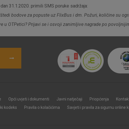
kolačići
 dan 31.1.2020. primili SMS poruke sadržaja:
tedi bodove za popuste uz FlixBus i dm. Požuri, količine su ogr
ve u OTPetici? Prijavi se i osvoji zanimljive nagrade po povoljniji
Marketinški
kolačići
denih kolačića
e
Opći uvjeti i dokumenti
Javni natječaji
Priopćenja
Kontak
čki kodeks
Pravila o kolačićima
Savjeti i pravila za sigurnu online 