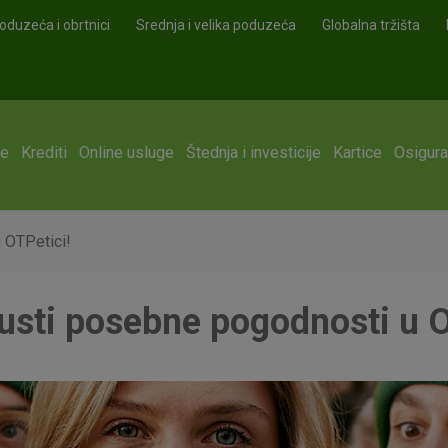
oduzeća i obrtnici
Srednja i velika poduzeća
Globalna tržišta
ge
Krediti
Online usluge
Štednja i investicije
Kartice
Osigura
 OTPetici!
usti posebne pogodnosti u O