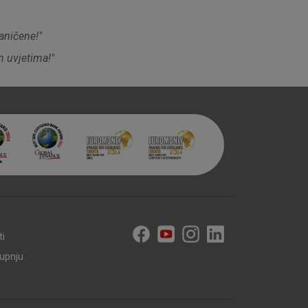
aničene!"
m uvjetima!"
ti
kupnju