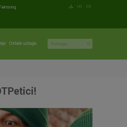
HR
EN
Faktoring
nje
Ostale usluge
TPetici!