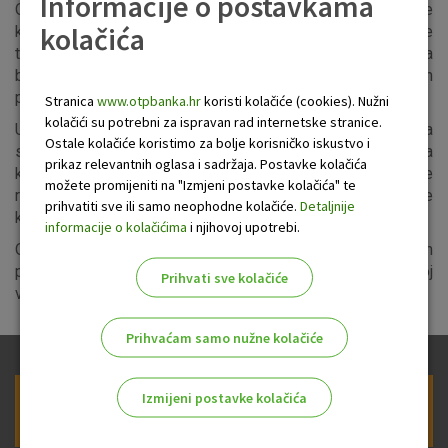
Informacije o postavkama
OTP banka će u siječnju sniziti kamatne stope na sve
kolačića
kredite građana s promjenjivom kamatnom stopom pa će
tako kamatne stope na kredite uz valutnu klauzulu u eurima
biti niže za 0,29, a za kredite u kunama za 0,19 postotnih
poena.
Stranica
www.otpbanka.hr
koristi kolačiće (cookies). Nužni
kolačići su potrebni za ispravan rad internetske stranice.
U posljednje četiri i pol godine OTP banka je devet puta
Ostale kolačiće koristimo za bolje korisničko iskustvo i
smanjivala kamatne stope građanima. Do snižavanja
prikaz relevantnih oglasa i sadržaja. Postavke kolačića
kamatnih stopa dolazi slijedom kretanja nacionalne
možete promijeniti na "Izmjeni postavke kolačića" te
referentne stope (NRS1), uz koje je OTP banka vezala svoje
prihvatiti sve ili samo neophodne kolačiće.
Detaljnije
kredite.
informacije o kolačićima
i njihovoj upotrebi.
OTP banka će sve svoje klijente pravovremeno i pisanim
putem obavijestiti o smanjenju kamatne stope te o novoj
Prihvati sve kolačiće
visini anuiteta i novom otplatnom planu.
Prihvaćam samo nužne kolačiće
Izmijeni postavke kolačića
Prijava na newsletter OTP banke
Odaberite najbolju opciju za vas!