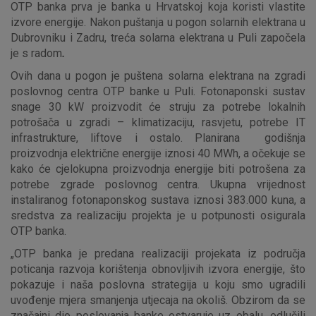
OTP banka prva je banka u Hrvatskoj koja koristi vlastite
izvore energije. Nakon puštanja u pogon solarnih elektrana u
Dubrovniku i Zadru, treća solarna elektrana u Puli započela
je s radom
.
Ovih dana u pogon je puštena solarna elektrana na zgradi
poslovnog centra OTP banke u Puli. Fotonaponski sustav
snage 30 kW proizvodit će struju za potrebe lokalnih
potrošača u zgradi – klimatizaciju, rasvjetu, potrebe IT
infrastrukture, liftove i ostalo. Planirana godišnja
proizvodnja električne energije iznosi 40 MWh, a očekuje se
kako će cjelokupna proizvodnja energije biti potrošena za
potrebe zgrade poslovnog centra. Ukupna vrijednost
instaliranog fotonaponskog sustava iznosi 383.000 kuna, a
sredstva za realizaciju projekta je u potpunosti osigurala
OTP banka.
„OTP banka je predana realizaciji projekata iz područja
poticanja razvoja korištenja obnovljivih izvora energije, što
pokazuje i naša poslovna strategija u koju smo ugradili
uvođenje mjera smanjenja utjecaja na okoliš. Obzirom da se
značajni dio poslovanja banke ostvaruje uz obalu, odlučili