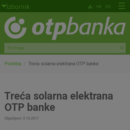
Skoči na glavni sadržaj
☰
Izbornik
HR
EN
Građani
Privatno bankarstvo
Agro
Mala poduzeća i obrtnici
Početna
Treća solarna elektrana OTP banke
Srednja i velika poduzeća
Globalna tržišta
Treća solarna elektrana
OTP banke
Faktoring
Objavljeno: 3.10.2017
O nama