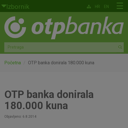
Skoči na glavni sadržaj
☰
Izbornik
HR
EN
Građani
Privatno bankarstvo
Agro
Mala poduzeća i obrtnici
Početna
OTP banka donirala 180.000 kuna
Srednja i velika poduzeća
Globalna tržišta
OTP banka donirala
180.000 kuna
Faktoring
Objavljeno: 6.8.2014
O nama