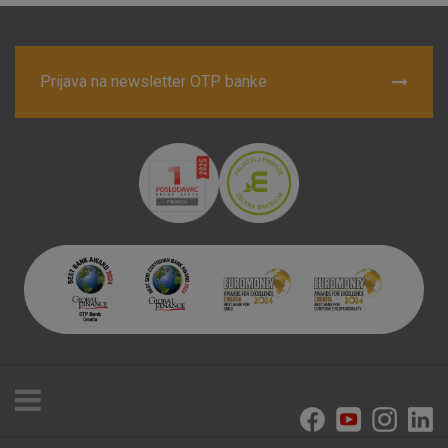
Prihvaćam upotrebu navedenih kolačića
Prijava na newsletter OTP banke
Nužni (tehnički) kolačići - uvijek aktivni
Ovi kolačići nužni su za funkcioniranje internetske stranice i
ne mogu se isključiti u našim sustavima. Uobičajeno se
postavljaju kao odgovor na vaše radnje koje uključuju zahtjev
za uslugama, kao što su postavke kolačića. Svoj preglednik
možete postaviti da blokira te kolačiće ili pošalje upozorenje
o njima, ali u tom slučaju neki dijelovi stranice neće raditi. Ti
kolačići ne pohranjuju nikakve informacije koje bi vas mogle
identificirati.
Detaljnije informacije o kolačićima