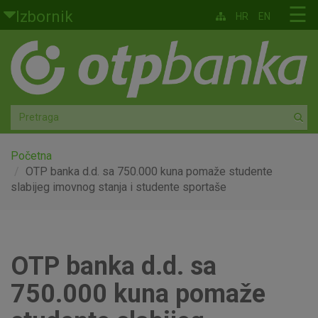
Skoči na glavni sadržaj
☰
Izbornik
HR
EN
Građani
Privatno bankarstvo
Agro
Mala poduzeća i obrtnici
Početna
OTP banka d.d. sa 750.000 kuna pomaže studente
slabijeg imovnog stanja i studente sportaše
Srednja i velika poduzeća
Globalna tržišta
OTP banka d.d. sa
Faktoring
750.000 kuna pomaže
O nama