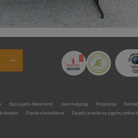
e
Opći uvjeti i dokumenti
Javni natječaji
Priopćenja
Kontak
čki kodeks
Pravila o kolačićima
Savjeti i pravila za sigurnu online 