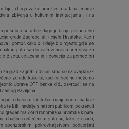
sluje, a briga za kulturni život građana jedan je
vna zbivanja u kulturnim institucijama ili na
r, a posebno se ističe dugogodišnje partnerstvo
ija grada Zagreba, ali i cijele Hrvatske. Kao i
ova i pomoć kako bi i dalje bio mjesto gdje se
mah nakon potresa donirala značajna sredstva za
io života, uplaćena je i donacija za pomoć pri
m za grad Zagreb, odlučili smo se na ovaj korak
oštećene zgrade kako bi, kad mi već ne možemo
sjednik Uprave OTP banke d.d., osvrćući se na
d samog Paviljona.
gućio da svim ljubiteljima umjetnosti i nadalje
a te bili i nadalje s našom publikom, pokrenuli
će građanima četiri renomirana hrvatska kipara.
nu baštinu oštećenu u potresu, tako je i sada,
ojim sponzorskim pokroviteljstvom poduprijeti