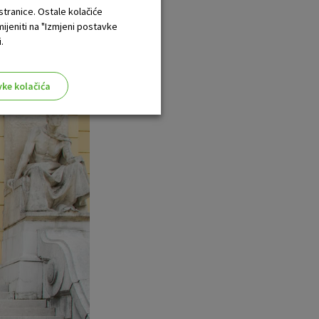
 stranice. Ostale kolačiće
mijeniti na "Izmjeni postavke
.
vke kolačića
aktivni
ske stranice i ne mogu se
tavljaju kao odgovor na vaše
što su postavke kolačića. Svoj
iće ili pošalje upozorenje o
 raditi. Ti kolačići ne
 identificirati.