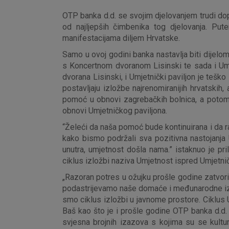
OTP banka d.d. se svojim djelovanjem trudi dopri
od najljepših čimbenika tog djelovanja. Pute
manifestacijama diljem Hrvatske.
Samo u ovoj godini banka nastavlja biti dijelo
s Koncertnom dvoranom Lisinski te sada i Umjet
dvorana Lisinski, i Umjetnički paviljon je te
postavljaju izložbe najrenomiranijih hrvatskih
pomoć u obnovi zagrebačkih bolnica, a potom i
obnovi Umjetničkog paviljona.
“Želeći da naša pomoć bude kontinuirana i da r
kako bismo podržali sva pozitivna nastojanja
unutra, umjetnost došla nama.” istaknuo je p
ciklus izložbi naziva Umjetnost ispred Umjetni
„Razoran potres u ožujku prošle godine zatvori
podastrijevamo naše domaće i međunarodne izlož
smo ciklus izložbi u javnome prostore. Ciklus 
Baš kao što je i prošle godine OTP banka d.d.
svjesna brojnih izazova s kojima su se kultu