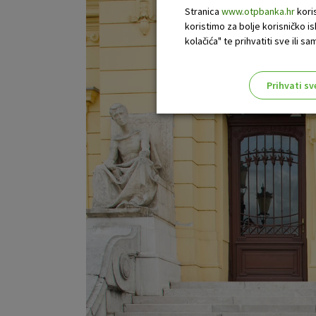
Stranica
www.otpbanka.hr
koris
koristimo za bolje korisničko i
kolačića" te prihvatiti sve ili
Prihvati sv
Odaberite najbolju opciju za va