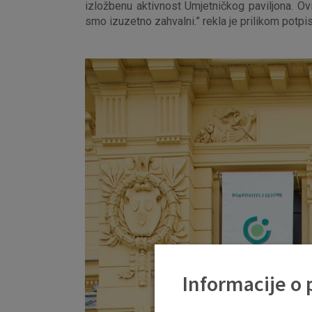
izložbenu aktivnost Umjetničkog paviljona. O
smo izuzetno zahvalni.” rekla je prilikom potp
Informacije o