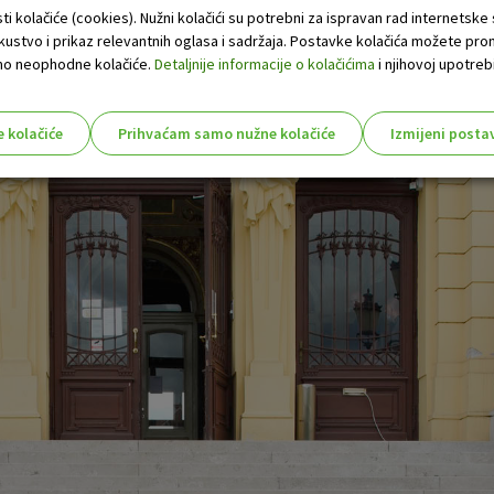
ti kolačiće (cookies). Nužni kolačići su potrebni za ispravan rad internetske
skustvo i prikaz relevantnih oglasa i sadržaja. Postavke kolačića možete pro
 samo neophodne kolačiće.
Detaljnije informacije o kolačićima
i njihovoj upotrebi
e kolačiće
Prihvaćam samo nužne kolačiće
Izmijeni posta
s!
Nužni (tehnički) kolačići - uvijek 
Nužni
kolačići
Ovi kolačići nužni su za funkcioniranje internet
isključiti u našim sustavima. Uobičajeno se pos
radnje koje uključuju zahtjev za uslugama, kao 
preglednik možete postaviti da blokira te kolač
njima, ali u tom slučaju neki dijelovi stranice neće
pohranjuju nikakve informacije koje bi vas mogle
Analitički
Detaljnije informacije o kolačićima