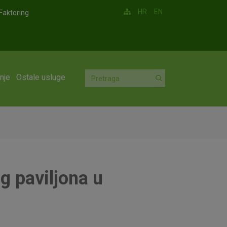
HR
EN
Faktoring
nje
Ostale usluge
g paviljona u