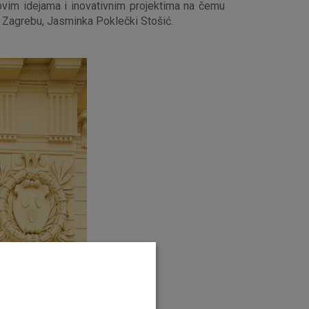
ovim idejama i inovativnim projektima na čemu
u Zagrebu, Jasminka Poklečki Stošić.