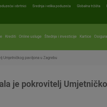
oduzeća i obrtnici
Srednja i velika poduzeća
Globalna tržišta
ge
Krediti
Online usluge
Štednja i investicije
Kartice
Osigura
elj Umjetničkog paviljona u Zagrebu
la je pokrovitelj Umjetničko