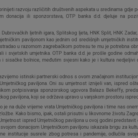
nijeti razvoju različitih društvenih aspekata u sredinama gdje po
m donacija ili sponzorstava, OTP banka d.d. djeluje na poziti
m Dubrovačkih ljetnih igara, Splitskog ljeta, HNK Split, HNK Zada
ničkim paviljonom kao jednim od središnjih umjetničkih instituc
ško stradao u razornom zagrebačkom potresu te mu je potrebna obn
, ali i svjetskih umjetnika. OTP banka d.d. je prošle godine od
 sisačke bolnice, međutim svjesni kako je i kultura nedjeljivi d
azvijemo istinski partnerski odnos s ovom značajnom institucijo
 Umjetničkog paviljona. Oni su umjetnost iznijeli van, ispred 
rilikom potpisivanja sponzorskog ugovora Balazs Bekeffy, pred
čkog paviljona, koji se održava upravo u vanjskom prostoru ispre
o je na duže vrijeme vrata Umjetničkog paviljona i time nas onemo
be. Kako bismo, ipak, ostali prisutni u likovnome životu Zagreb
Umjetnost ispred Umjetničkog paviljona u ovoj godini predstavit 
 svojom donacijom Umjetničkom paviljonu iskazala brigu za kultur
rne institucije susrele zbog potresa i pandemije, odlučila sv