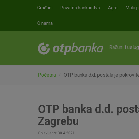
Skoči na glavni sadržaj
Građani
Privatno bankarstvo
Agro
Mala p
O nama
Računi i uslu
Početna
OTP banka d.d. postala je pokrovit
OTP banka d.d. posta
Zagrebu
Objavljeno: 30.4.2021