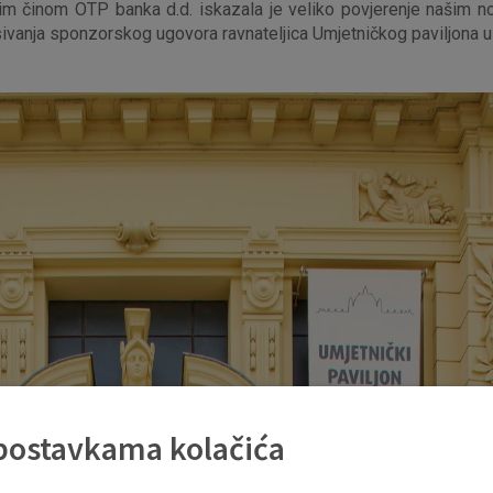
vim činom OTP banka d.d. iskazala je veliko povjerenje našim n
isivanja sponzorskog ugovora ravnateljica Umjetničkog paviljona 
 postavkama kolačića