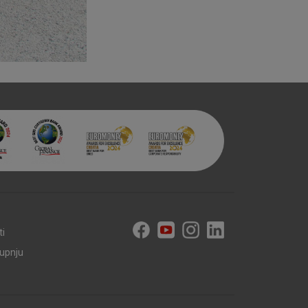
ti
kupnju