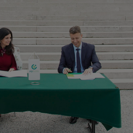
kolačići
Marketinški
kolačići
denih kolačića