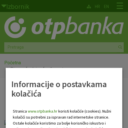
Skoči na glavni sadržaj
☰
Izbornik
HR
EN
Građani
Privatno bankarstvo
Agro
Mala poduzeća i obrtnici
Početna
Piece of advice for the entrepreneurs
Srednja i velika poduzeća
Informacije o postavkama
Piece of advice for the
kolačića
Globalna tržišta
entrepreneurs
Faktoring
Stranica
www.otpbanka.hr
koristi kolačiće (cookies). Nužni
kolačići su potrebni za ispravan rad internetske stranice.
O nama
Piece of advice for the entrepreneurs.pdf
Ostale kolačiće koristimo za bolje korisničko iskustvo i