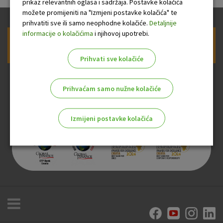
prikaz relevantnih oglasa i sadržaja. Postavke kolačića
možete promijeniti na "Izmjeni postavke kolačića" te
prihvatiti sve ili samo neophodne kolačiće.
Detaljnije
informacije o kolačićima
i njihovoj upotrebi.
Prijava na newsletter OTP banke
Prihvati sve kolačiće
Prihvaćam samo nužne kolačiće
Izmijeni postavke kolačića
Odaberite najbolju opciju za vas!
Marketinški kolačići
Analitički kolačići
Nužni kolačići