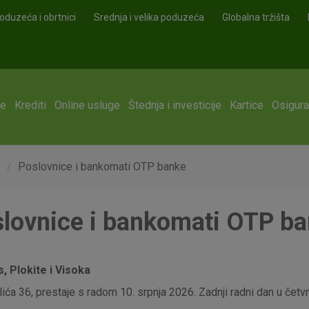
oduzeća i obrtnici
Srednja i velika poduzeća
Globalna tržišta
ge
Krediti
Online usluge
Štednja i investicije
Kartice
Osigura
e
Poslovnice i bankomati OTP banke
lovnice i bankomati OTP b
 Plokite i Visoka
ća 36, prestaje s radom 10. srpnja 2026. Zadnji radni dan u četvrt