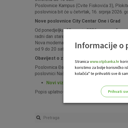
Poslovnice Kampus (Cvite Fiskovića 3), Plokite
poslovnica bit će u četvrtak, 16. srpnja 2026. g
Nove poslovnice City Centar One i Grad
Od ponedjeljka, 13. srpnja 2026. novouređena pos
radni dan stare poslovnice na adresi Sinjska 2 b
Informacije o
Nova moderna poslovnica City Centar One od pon
od 9 do 20 sati.
Obavijest o zatvaranju poslovnice Đakovo
Stranica
www.otpbanka.hr
koris
Poslovnica Đakovo, na adresi ulica Kralja Tomi
koristimo za bolje korisničko i
poslovnici Našice (Vinogradska 2), kao i u sv
kolačića" te prihvatiti sve ili
Novi vizualni identitet poslovnica OT
Prihvati sv
Popis uplatno-isplatnih bankomata možete vid
Odaberite najbolju opciju za va