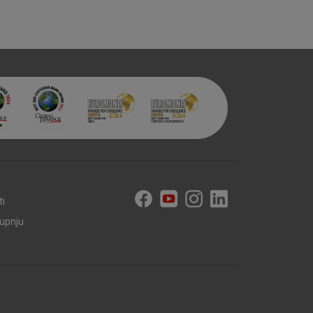
aktivni
ske stranice i ne mogu se
tavljaju kao odgovor na vaše
što su postavke kolačića. Svoj
iće ili pošalje upozorenje o
 raditi. Ti kolačići ne
 identificirati.
ti
kupnju