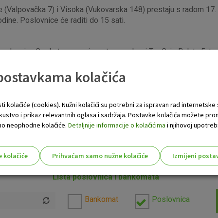
 (Valpovačka 7) i Visoka (Vukovarska 148) prestaju s radom 17. s
odine. Poslovnice će raditi do 15 sati.
lovnica Grad otvara svoja vrata, na adresi Trg Gaje Bulata 5, te ć
it će u četvrtak, 9. srpnja 2026. godine do 15 sati.
 postavkama kolačića
edjeljka, 20.srpnja 2026.godine počinje s radom na adresi Vukova
ti kolačiće (cookies). Nužni kolačići su potrebni za ispravan rad internetske
slava 2, prestaje s radom 15. srpnja 2026. godine. Od 16. srpnja
skustvo i prikaz relevantnih oglasa i sadržaja. Postavke kolačića možete pro
im ostalim poslovnicama na području Osječko-baranjske županije.
 samo neophodne kolačiće.
Detaljnije informacije o kolačićima
i njihovoj upotrebi
P banke
e kolačiće
Prihvaćam samo nužne kolačiće
Izmijeni posta
jeti
ovdje
.
s!
Lista poslovnica i bankomata
Bankomat
Poslovnica