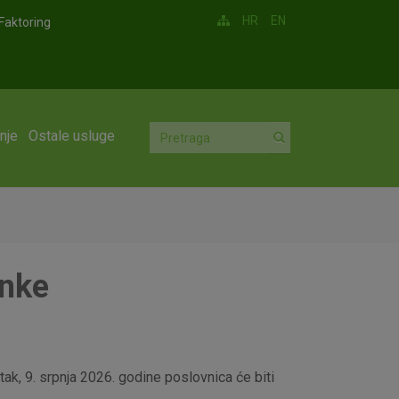
HR
EN
Faktoring
nje
Ostale usluge
anke
ak, 9. srpnja 2026. godine poslovnica će biti