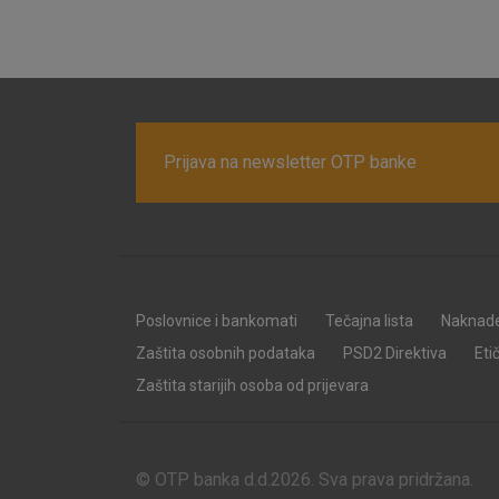
Prijava na newsletter OTP banke
Poslovnice i bankomati
Tečajna lista
Naknad
Zaštita osobnih podataka
PSD2 Direktiva
Eti
Zaštita starijih osoba od prijevara
© OTP banka d.d.2026. Sva prava pridržana.