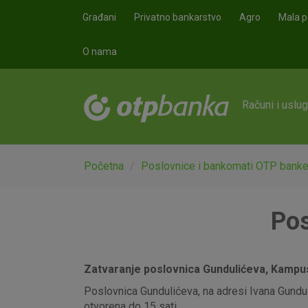
Skoči na glavni sadržaj
Građani
Privatno bankarstvo
Agro
Mala p
O nama
Računi i uslu
Početna
Poslovnice i bankomati OTP bank
Pos
Zatvaranje poslovnica Gundulićeva, Kampus,
Poslovnica Gundulićeva, na adresi Ivana Gunduli
otvorena do 15 sati.