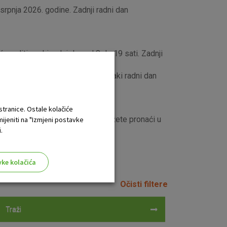
rpnja 2026. godine. Zadnji radni dan
e raditi svaki radni dan od 8 do 19 sati. Zadnji
rska ulica 207, te će raditi svaki radni dan
 stranice. Ostale kolačiće
 2026. sve proizvode i usluge možete pronaći u
mijeniti na "Izmjeni postavke
.
vke kolačića
Očisti filtere
Traži