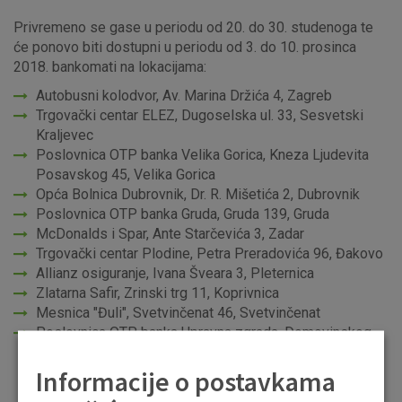
Privremeno se gase u periodu od 20. do 30. studenoga te
će ponovo biti dostupni u periodu od 3. do 10. prosinca
2018. bankomati na lokacijama:
Autobusni kolodvor, Av. Marina Držića 4, Zagreb
Trgovački centar ELEZ, Dugoselska ul. 33, Sesvetski
Kraljevec
Poslovnica OTP banka Velika Gorica, Kneza Ljudevita
Posavskog 45, Velika Gorica
Opća Bolnica Dubrovnik, Dr. R. Mišetića 2, Dubrovnik
Poslovnica OTP banka Gruda, Gruda 139, Gruda
McDonalds i Spar, Ante Starčevića 3, Zadar
Trgovački centar Plodine, Petra Preradovića 96, Đakovo
Allianz osiguranje, Ivana Šveara 3, Pleternica
Zlatarna Safir, Zrinski trg 11, Koprivnica
Mesnica "Đuli", Svetvinčenat 46, Svetvinčenat
Poslovnica OTP banka Upravna zgrada, Domovinskog
rata 3, Zadar
Informacije o postavkama