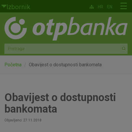
Skoči na glavni sadržaj
☰
Izbornik
HR
EN
Građani
Privatno bankarstvo
Agro
Mala poduzeća i obrtnici
Početna
Obavijest o dostupnosti bankomata
Srednja i velika poduzeća
Globalna tržišta
Obavijest o dostupnosti
bankomata
Faktoring
Objavljeno: 27.11.2018
O nama