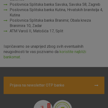
identificirati.
Poslovnica Splitska banka Savska, Savska 58, Zagreb
Poslovnica Splitska banka Kutina, Hrvatskih branitelja 4,
Detaljnije informacije o kolačićima
Kutina
Poslovnica Splitska banka Branimir, Obala kneza
Branimira 10, Zadar
ATM Varoš II, Matošića 17, Split
Ispričavamo se unaprijed zbog svih eventualnih
neugodnosti te vas pozivamo da
koristite najbliži
bankomat
.
Prijava na newsletter OTP banke