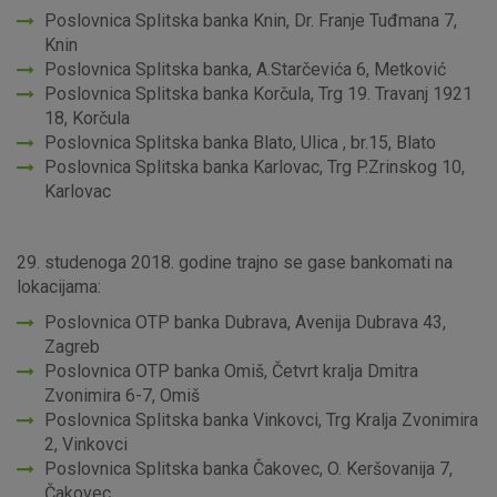
Poslovnica Splitska banka Knin, Dr. Franje Tuđmana 7,
Knin
Poslovnica Splitska banka, A.Starčevića 6, Metković
Poslovnica Splitska banka Korčula, Trg 19. Travanj 1921
18, Korčula
Marketinški kolačići
Analitički kolačići
Nužni kolačići
Poslovnica Splitska banka Blato, Ulica , br.15, Blato
Poslovnica Splitska banka Karlovac, Trg P.Zrinskog 10,
Karlovac
Prihvaćam upotrebu navedenih kolačića
29. studenoga 2018. godine trajno se gase bankomati na
lokacijama:
Nužni (tehnički) kolačići - uvijek aktivni
Poslovnica OTP banka Dubrava, Avenija Dubrava 43,
Zagreb
Ovi kolačići nužni su za funkcioniranje internetske stranice i
Poslovnica OTP banka Omiš, Četvrt kralja Dmitra
ne mogu se isključiti u našim sustavima. Uobičajeno se
postavljaju kao odgovor na vaše radnje koje uključuju zahtjev
Zvonimira 6-7, Omiš
za uslugama, kao što su postavke kolačića. Svoj preglednik
Poslovnica Splitska banka Vinkovci, Trg Kralja Zvonimira
možete postaviti da blokira te kolačiće ili pošalje upozorenje
2, Vinkovci
o njima, ali u tom slučaju neki dijelovi stranice neće raditi. Ti
Poslovnica Splitska banka Čakovec, O. Keršovanija 7,
kolačići ne pohranjuju nikakve informacije koje bi vas mogle
Čakovec