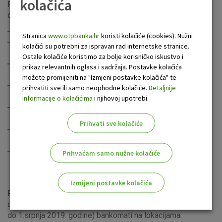
kolačića
Privremeno se gase 29. studenoga 2018. te će ponovo biti
dostupni početkom 2019. godine bankomati na lokacijama:
Obrt Marvin, Zadarska 2, 23232 Zaton
Stranica
www.otpbanka.hr
koristi kolačiće (cookies). Nužni
Poslovnica Splitska banka Našice, J. J. Strossmayera 3,
kolačići su potrebni za ispravan rad internetske stranice.
Našice
Ostale kolačiće koristimo za bolje korisničko iskustvo i
Poslovnica Splitska banka Požega, Matice hrvatske 2,
prikaz relevantnih oglasa i sadržaja. Postavke kolačića
Požega
možete promijeniti na "Izmjeni postavke kolačića" te
Poslovnica Splitska banka Zabok, Matije Gupca 46,
prihvatiti sve ili samo neophodne kolačiće.
Detaljnije
Zabok
informacije o kolačićima
i njihovoj upotrebi.
Poslovnica Splitska banka Sesvete, Zagrebačka 2a,
Sesvete
Prihvati sve kolačiće
Poslovnica Splitska banka Velika Gorica, Trg kralja
Tomislava 14, Velika Gorica
Poslovnica Splitska banka Poreč, Vladimira Nazora 2,
Prihvaćam samo nužne kolačiće
Poreč
Izmijeni postavke kolačića
Privremeno se gase 29. studenoga 2018. te će ponovo biti
dostupni nakon renoviranja poslovnica (najkasnije
Odaberite najbolju opciju za vas!
do 1.srpnja 2019. godine) bankomati na lokacijama: