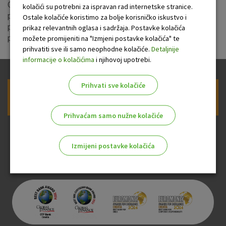
Obavještavamo naše cijenjene klijente, korisnike prešutnih
kolačići su potrebni za ispravan rad internetske stranice.
prekoračenja, da će od 1. srpnja 2023. umjesto usluge
Ostale kolačiće koristimo za bolje korisničko iskustvo i
prešutnog prekoračenja moći ugovoriti dopušteno
prikaz relevantnih oglasa i sadržaja. Postavke kolačića
prekoračenje. Više informacija dostupno je
ovdje
.
možete promijeniti na "Izmjeni postavke kolačića" te
prihvatiti sve ili samo neophodne kolačiće.
Detaljnije
informacije o kolačićima
i njihovoj upotrebi.
Prihvati sve kolačiće
Prijava na newsletter OTP banke
Prihvaćam samo nužne kolačiće
Izmijeni postavke kolačića
Odaberite najbolju opciju za vas!