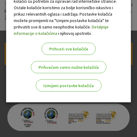
kolačići su potrebni za ispravan rad internetske stranice.
12. travnja u vremenu od 21:00 do 3:00 sata mogući su
Ostale kolačiće koristimo za bolje korisničko iskustvo i
kratkotrajni prekidi u dostupnosti Kontakt centra.
prikaz relevantnih oglasa i sadržaja. Postavke kolačića
Zahvaljujemo na razumijevanju.
možete promijeniti na "Izmjeni postavke kolačića" te
prihvatiti sve ili samo neophodne kolačiće.
Detaljnije
informacije o kolačićima
i njihovoj upotrebi.
Prihvati sve kolačiće
Prijava na newsletter OTP banke
Prihvaćam samo nužne kolačiće
Izmijeni postavke kolačića
Odaberite najbolju opciju za vas!