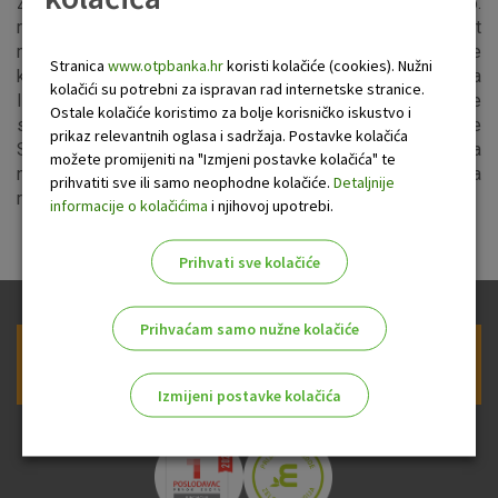
Zbog radova na unapređenju sustava u noći s utorka, 25.
rujna na srijedu, 26. rujna, u vremenu od 23:00 do 01:00 sat
mogući su povremeni prekidi u radu usluga autorizacije
Stranica
www.otpbanka.hr
koristi kolačiće (cookies). Nužni
kartica na POS uređajima i bankomatima OTP banke, usluga
kolačići su potrebni za ispravan rad internetske stranice.
Internet i Mobilnog bankarstva za građane i poslovne
Ostale kolačiće koristimo za bolje korisničko iskustvo i
subjekte, usluga Kontakt centra, web stranica banke, usluge
prikaz relevantnih oglasa i sadržaja. Postavke kolačića
SMS info, 3-d secure usluge, kao i autorizacija OTP kartica
možete promijeniti na "Izmjeni postavke kolačića" te
na bankomatima Splitske banke. Zahvaljujemo na
prihvatiti sve ili samo neophodne kolačiće.
Detaljnije
razumijevanju.
informacije o kolačićima
i njihovoj upotrebi.
Prihvati sve kolačiće
Prihvaćam samo nužne kolačiće
Prijava na newsletter OTP banke
Izmijeni postavke kolačića
Odaberite najbolju opciju za vas!