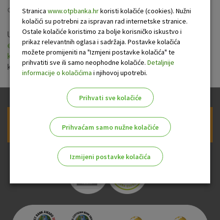
Stranica
www.otpbanka.hr
koristi kolačiće (cookies). Nužni
Objavljeno: 22.12.2016
kolačići su potrebni za ispravan rad internetske stranice.
Ostale kolačiće koristimo za bolje korisničko iskustvo i
Uprava Banke je usvojila nove
Opće uvjete za korištenje
prikaz relevantnih oglasa i sadržaja. Postavke kolačića
eLEMENT@-e za poslovne subjekte
i
Opće uvjete za
možete promijeniti na "Izmjeni postavke kolačića" te
korištenje usluge OTP m-business za poslovne subjekte
prihvatiti sve ili samo neophodne kolačiće.
Detaljnije
koji stupaju na snagu 1. siječnja 2017. godine.
informacije o kolačićima
i njihovoj upotrebi.
Prihvati sve kolačiće
Prijava na newsletter OTP banke
Prihvaćam samo nužne kolačiće
Izmijeni postavke kolačića
Odaberite najbolju opciju za vas!