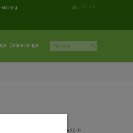
HR
EN
Faktoring
nje
Ostale usluge
ovih općih uvjeta je od 1. kolovoza 2019.