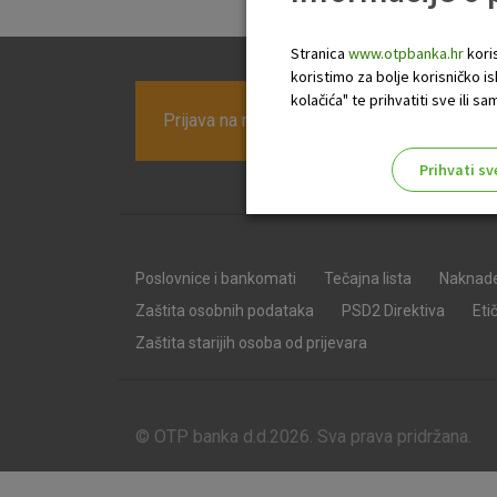
Stranica
www.otpbanka.hr
koris
koristimo za bolje korisničko i
kolačića" te prihvatiti sve ili
Prijava na newsletter OTP banke
Prihvati sv
Odaberite najbolju opciju za va
Poslovnice i bankomati
Tečajna lista
Naknad
Zaštita osobnih podataka
PSD2 Direktiva
Eti
Zaštita starijih osoba od prijevara
© OTP banka d.d.2026. Sva prava pridržana.