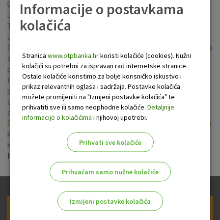
Informacije o postavkama
Uprava OTP banke usvojila je nove
Opće uvjete pružanja
usluga platnog prometa za nepotrošače
uključujući novi
kolačića
Terminski plan banke za izvršenje platnih naloga
,
Opće
uvjete za korištenje eLEMENT@-e za poslovne subjekte
,
Opće uvjete korištenja usluge OTP m-business za poslovne
Stranica
www.otpbanka.hr
koristi kolačiće (cookies). Nužni
subjekte
,
Opće uvjete za korištenje usluge SMS info za
kolačići su potrebni za ispravan rad internetske stranice.
poslovne subjekte
,
Opće uvjete korištenja dnevno-noćnih
Ostale kolačiće koristimo za bolje korisničko iskustvo i
trezora OTP banke
,
Opće uvjete dodatnih obaveza u
prikaz relevantnih oglasa i sadržaja. Postavke kolačića
poslovanju s trgovcima koji koriste EFTPOS terminale i
možete promijeniti na "Izmjeni postavke kolačića" te
druge uređaje na prodajnim mjestima
,
Opće uvjete
prihvatiti sve ili samo neophodne kolačiće.
Detaljnije
odobravanja kredita malim poduzećima i obrtnicima
te nova
informacije o kolačićima
i njihovoj upotrebi.
Opća pravila i uvjete za izdavanje i korištenje Visa Business
kartice OTP banke
i
Opća pravila i uvjete za izdavanje i
Prihvati sve kolačiće
korištenje Visa Business Electron kartice OTP banke
.
Primjena novih općih uvjeta je od 01. prosinca 2018.
Prihvaćam samo nužne kolačiće
Izmijeni postavke kolačića
Prijava na newsletter OTP banke