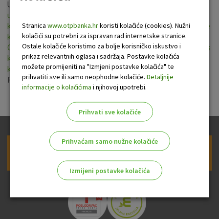
Uprava OTP banke usvojila je nove
Opće uvjete pružanja
usluga platnog prometa za nepotrošače
,
Opće uvjete za
Stranica
www.otpbanka.hr
koristi kolačiće (cookies). Nužni
korištenje eLEMENT@-e za poslovne subjekte
,
Opće uvjete
kolačići su potrebni za ispravan rad internetske stranice.
korištenja usluge OTP m-business
,
Opće uvjete te nova
Ostale kolačiće koristimo za bolje korisničko iskustvo i
Opća pravila i uvjete za izdavanje i korištenje Visa Business
prikaz relevantnih oglasa i sadržaja. Postavke kolačića
kartice OTP banke
i
Opća pravila i uvjete za izdavanje i
možete promijeniti na "Izmjeni postavke kolačića" te
korištenje Visa Business Electron kartice OTP banke
.
prihvatiti sve ili samo neophodne kolačiće.
Detaljnije
Primjena novih Općih uvjeta je od 28. srpnja 2018.
informacije o kolačićima
i njihovoj upotrebi.
Prihvati sve kolačiće
Prihvaćam samo nužne kolačiće
Prijava na newsletter OTP banke
Izmijeni postavke kolačića
Odaberite najbolju opciju za vas!