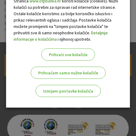
Stranica
www.otpbanka.hr
koristi kolačiće (cookies). Nužni
Uprava Banke usvojila je nove
Opće uvjete o korištenju
kolačići su potrebni za ispravan rad internetske stranice.
usluge OTPdirekt
,
Opće uvjete o korištenju usluge eRAČUN
Ostale kolačiće koristimo za bolje korisničko iskustvo i
i
Opće uvjete o korištenju usluge OTP m-banking
koji
prikaz relevantnih oglasa i sadržaja. Postavke kolačića
stupaju na snagu 15.06.2016. godine, kao i
Sažetak izmjena
možete promijeniti na "Izmjeni postavke kolačića" te
i dopuna Općih uvjeta Internet i mobilnih usluga
.
prihvatiti sve ili samo neophodne kolačiće.
Detaljnije
informacije o kolačićima
i njihovoj upotrebi.
Prihvati sve kolačiće
Prijava na newsletter OTP banke
Prihvaćam samo nužne kolačiće
Izmijeni postavke kolačića
Odaberite najbolju opciju za vas!