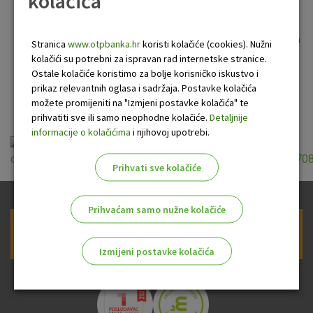
kolačića
trgovcima koji koriste
EFTPOS terminale i druge
Stranica
www.otpbanka.hr
koristi kolačiće (cookies). Nužni
kolačići su potrebni za ispravan rad internetske stranice.
uređaje OTP banke d.d.
Ostale kolačiće koristimo za bolje korisničko iskustvo i
na prodajnim mjestima
prikaz relevantnih oglasa i sadržaja. Postavke kolačića
možete promijeniti na "Izmjeni postavke kolačića" te
prihvatiti sve ili samo neophodne kolačiće.
Detaljnije
informacije o kolačićima
i njihovoj upotrebi.
opci_uvjeti_trgovci_koji_koriste_eftpos_terminale_20160708
Prihvati sve kolačiće
Prihvaćam samo nužne kolačiće
Prijava na newsletter OTP banke
Izmijeni postavke kolačića
Odaberite najbolju opciju za vas!