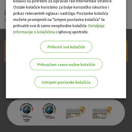
kolačići su potrebni za ispravan rad internetske stranice.
Ostale kolačiće koristimo za bolje korisničko iskustvo i
Opci uvjeti za koristenje usluge OTP
prikaz relevantnih oglasa i sadržaja. Postavke kolačića
možete promijeniti na "Izmjeni postavke kolačića" te
mbusiness za poslovne subjekte 17122019.pdf
prihvatiti sve ili samo neophodne kolačiće.
Detaljnije
informacije o kolačićima
i njihovoj upotrebi.
Prihvati sve kolačiće
Prijava na newsletter OTP banke
Prihvaćam samo nužne kolačiće
Izmijeni postavke kolačića
Odaberite najbolju opciju za vas!