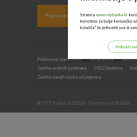
Stranica
www.otpbanka.hr
koris
Prijava na newsletter OTP banke
koristimo za bolje korisničko i
kolačića" te prihvatiti sve ili
Prihvati sv
Odaberite najbolju opciju za va
Poslovnice i bankomati
Tečajna lista
Naknad
Zaštita osobnih podataka
PSD2 Direktiva
Eti
Zaštita starijih osoba od prijevara
© OTP banka d.d.2026. Sva prava pridržana.