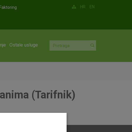
HR
EN
Faktoring
nje
Ostale usluge
anima (Tarifnik)