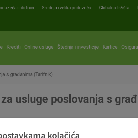
oduzeća i obrtnici
Srednja i velika poduzeća
Globalna tržišta
ge
Krediti
Online usluge
Štednja i investicije
Kartice
Osigura
a s građanima (Tarifnik)
a usluge poslovanja s građ
 postavkama kolačića