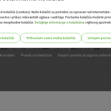
ti kolačiće (cookies). Nužni kolačići su potrebni za ispravan rad internetske
skustvo i prikaz relevantnih oglasa i sadržaja. Postavke kolačića možete pro
 samo neophodne kolačiće.
Detaljnije informacije o kolačićima
i njihovoj upotrebi
e kolačiće
Prihvaćam samo nužne kolačiće
Izmijeni posta
s!
e
Opći uvjeti i dokumenti
Javni natječaji
Priopćenja
Kontak
čki kodeks
Pravila o kolačićima
Savjeti i pravila za sigurnu online 
Nužni (tehnički) kolačići - uvijek 
Nužni
kolačići
Ovi kolačići nužni su za funkcioniranje internet
isključiti u našim sustavima. Uobičajeno se pos
radnje koje uključuju zahtjev za uslugama, kao 
preglednik možete postaviti da blokira te kolač
njima, ali u tom slučaju neki dijelovi stranice neće
pohranjuju nikakve informacije koje bi vas mogle