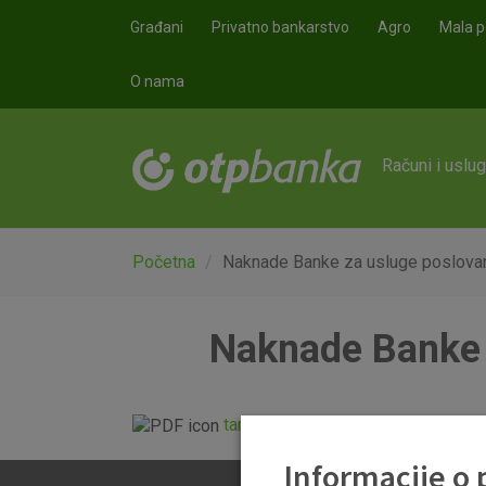
Skoči na glavni sadržaj
Građani
Privatno bankarstvo
Agro
Mala p
O nama
Računi i uslu
Početna
Naknade Banke za usluge poslovanj
Naknade Banke z
tarifnik_20140101.pdf
Informacije o