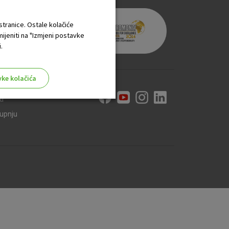
 stranice. Ostale kolačiće
mijeniti na "Izmjeni postavke
.
vke kolačića
ti
kupnju
aktivni
ske stranice i ne mogu se
tavljaju kao odgovor na vaše
što su postavke kolačića. Svoj
iće ili pošalje upozorenje o
 raditi. Ti kolačići ne
 identificirati.