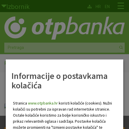
Skoči na glavni sadržaj
☰
Izbornik
HR
EN
Građani
Privatno bankarstvo
Agro
Mala poduzeća i obrtnici
Početna
Terminski plan
Informacije o postavkama
Srednja i velika poduzeća
kolačića
Terminski plan
Globalna tržišta
Stranica
www.otpbanka.hr
koristi kolačiće (cookies). Nužni
Faktoring
Terminski_plan.pdf
kolačići su potrebni za ispravan rad internetske stranice.
Ostale kolačiće koristimo za bolje korisničko iskustvo i
O nama
prikaz relevantnih oglasa i sadržaja. Postavke kolačića
možete promijeniti na "Izmjeni postavke kolačića" te