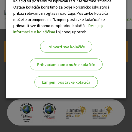
kolačići su potrebni za ispravan rad internetske stranice.
Ostale kolačiće koristimo za bolje korisničko iskustvo i
prikaz relevantnih oglasa i sadržaja. Postavke kolačića
možete promijeniti na "Izmjeni postavke kolačića" te
opci_uvjeti_pruzanja_usluga_platnog_prometa_za_nepotrosa
prihvatiti sve ili samo neophodne kolačiće.
Detaljnije
informacije o kolačićima
i njihovoj upotrebi.
Prihvati sve kolačiće
Prijava na newsletter OTP banke
Prihvaćam samo nužne kolačiće
Izmijeni postavke kolačića
Odaberite najbolju opciju za vas!