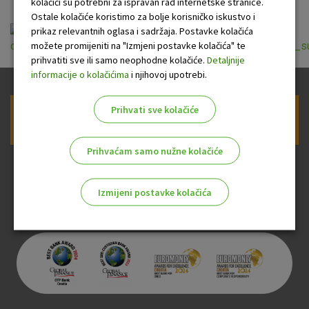
kolačići su potrebni za ispravan rad internetske stranice.
Ostale kolačiće koristimo za bolje korisničko iskustvo i
prikaz relevantnih oglasa i sadržaja. Postavke kolačića
možete promijeniti na "Izmjeni postavke kolačića" te
opci_uvjeti_za_koristenje_usluge_sms_info_za_poslovne_s
prihvatiti sve ili samo neophodne kolačiće.
Detaljnije
informacije o kolačićima
i njihovoj upotrebi.
Prihvati sve kolačiće
Prijava na newsletter OTP banke
Prihvaćam samo nužne kolačiće
Izmijeni postavke kolačića
Odaberite najbolju opciju za vas!