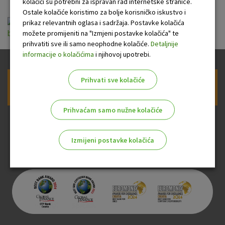
kolačići su potrebni za ispravan rad internetske stranice.
Ostale kolačiće koristimo za bolje korisničko iskustvo i
opci_uvjeti_za_koristenje_usluge_otp_m-
prikaz relevantnih oglasa i sadržaja. Postavke kolačića
možete promijeniti na "Izmjeni postavke kolačića" te
business_za_poslovne_subjekte_07_08_2018.pdf
prihvatiti sve ili samo neophodne kolačiće.
Detaljnije
informacije o kolačićima
i njihovoj upotrebi.
Prihvati sve kolačiće
Prijava na newsletter OTP banke
Prihvaćam samo nužne kolačiće
Izmijeni postavke kolačića
Odaberite najbolju opciju za vas!