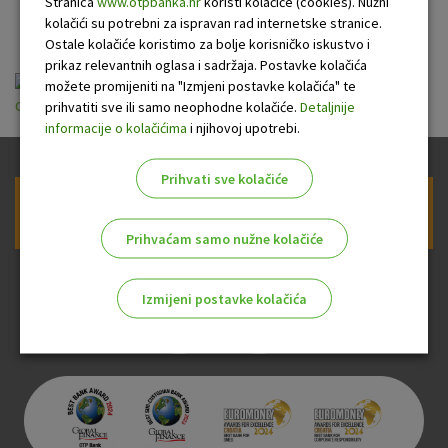
kartice OTP banke
Stranica
www.otpbanka.hr
koristi kolačiće (cookies). Nužni
kolačići su potrebni za ispravan rad internetske stranice.
Ostale kolačiće koristimo za bolje korisničko iskustvo i
prikaz relevantnih oglasa i sadržaja. Postavke kolačića
možete promijeniti na "Izmjeni postavke kolačića" te
opci_uvjeti_za_izdavanje_i_koristenje_vbe_052018.pdf
prihvatiti sve ili samo neophodne kolačiće.
Detaljnije
informacije o kolačićima
i njihovoj upotrebi.
Prihvati sve kolačiće
Prijava na newsletter OTP banke
Prihvaćam samo nužne kolačiće
Izmijeni postavke kolačića
Odaberite najbolju opciju za vas!